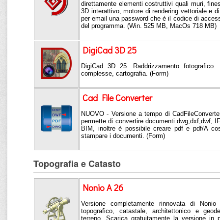
direttamente elementi costruttivi quali muri, fine
3D interattivo, motore di rendering vettoriale e di
per email una password che è il codice di access
del programma. (Win. 525 MB, MacOs 718 MB)
DigiCad 3D 25
DigiCad 3D 25. Raddrizzamento fotografico. 
complesse, cartografia. (Form)
Cad File Converter
NUOVO - Versione a tempo di CadFileConverter
permette di convertire documenti dwg,dxf,dwf, IF
BIM, inoltre è possibile creare pdf e pdf/A co
stampare i documenti. (Form)
Topografia e Catasto
Nonio A 26
Versione completamente rinnovata di Nonio 
topografico, catastale, architettonico e geo
terreno. Scarica gratuitamente la versione in 