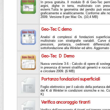
In prova gratuita. Il modulo B di Geo-Tec perme
argini, dighe in terra, multistrato con pre
esterni.Tutta le geometria del pendio può esse
graficamente e analiticamente. Conforme alle n
2009. Versione 8 per Mac Os. (10,4 MB)
Geo-Tec C demo
Analisi di complessi di fondazioni superfici
multistrato con stratigrafie variabili. Curve 
pressioni, portanza, cedimenti differenzial
sottofondazione alla Winkler ed altro. Aggiornat
Geo-Tec D Demo
Nuova versione 3.6 - Calcolo di opere di sostegn
in presenza di terreni stratificati generici e roc
e circolare 2009. (6 MB)
Portanza fondazioni superficiali
Foglio elettronico per il calcolo della portanza del
del K di Winkler in condizioni sismiche e no. 
K)
Verifica ancoraggio tiranti
Verifica dell'ancoraggio di tiranti nel terreno se