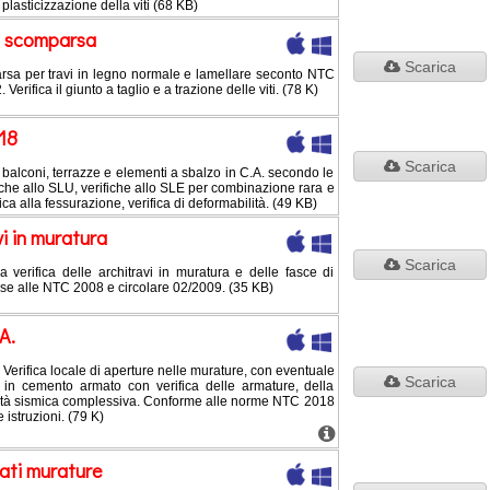
 plasticizzazione della viti (68 KB)
 a scomparsa
Scarica
arsa per travi in legno normale e lamellare seconto NTC
rifica il giunto a taglio e a trazione delle viti. (78 K)
18
Scarica
i balconi, terrazze e elementi a sbalzo in C.A. secondo le
he allo SLU, verifiche allo SLE per combinazione rara e
ca alla fessurazione, verifica di deformabilità. (49 KB)
vi in muratura
Scarica
la verifica delle architravi in muratura e delle fasce di
ase alle NTC 2008 e circolare 02/2009. (35 KB)
A.
rifica locale di aperture nelle murature, con eventuale
Scarica
e in cemento armato con verifica delle armature, della
cità sismica complessiva. Conforme alle norme NTC 2018
 istruzioni. (79 K)
ati murature