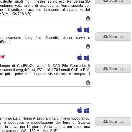
Scarica
ostruttivi quali muri, finestre, solaio ecc. Rendering 3D
rendering vettoriale e di alta qualità. Verrà spedita per
 è il codice di accesso da inserire alla partenza del
 MB, MacOs 718 MB)
Scarica
rizzamento fotografico. Superfici piane, curve e
 (Form)
er
empo di CadFileConverter 6. CAD File Converter 6
Scarica
documenti dwg,dxf,dwf, IFC e altri 70 formati CAD e BIM,
are pdf e pdf/A così da poter visualizzare e stampare i
rinnovata di Nonio A, programma di rilievo topografico,
Scarica
nico e geodetico e modellazione del terreno. Scarica
one in prova per 15 giorni. Verrà spedita per email una
e di accesso. (Win 180 M - Mac 215)