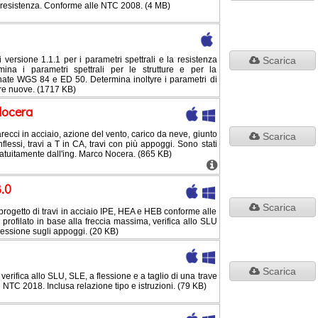
 resistenza. Conforme alle NTC 2008. (4 MB)
rsione 1.1.1 per i parametri spettrali e la resistenza
Scarica
mina i parametri spettrali per le strutture e per la
nate WGS 84 e ED 50. Determina inoltyre i parametri di
re nuove. (1717 KB)
Nocera
arecci in acciaio, azione del vento, carico da neve, giunto
Scarica
nflessi, travi a T in CA, travi con più appoggi. Sono stati
atuitamente dall'ing. Marco Nocera. (865 KB)
3.0
Scarica
l progetto di travi in acciaio IPE, HEA e HEB conforme alle
profilato in base alla freccia massima, verifica allo SLU
ressione sugli appoggi. (20 KB)
Scarica
 verifica allo SLU, SLE, a flessione e a taglio di una trave
NTC 2018. Inclusa relazione tipo e istruzioni. (79 KB)