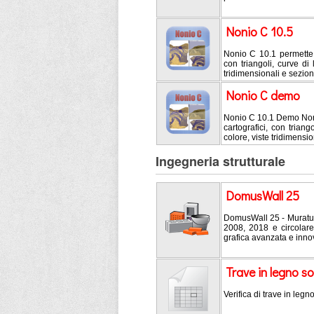
Nonio C 10.5
Nonio C 10.1 permette l
con triangoli, curve di 
tridimensionali e sezion
Nonio C demo
Nonio C 10.1 Demo Nonio
cartografici, con triang
colore, viste tridimensi
Ingegneria strutturale
DomusWall 25
DomusWall 25 - Muratur
2008, 2018 e circolare 
grafica avanzata e innov
Trave in legno s
Verifica di trave in legn