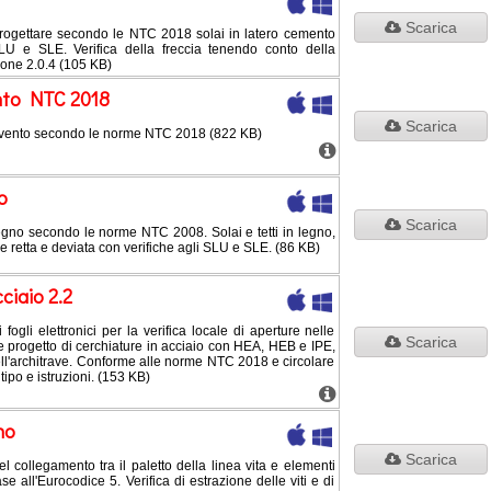
Scarica
 progettare secondo le NTC 2018 solai in latero cemento
SLU e SLE. Verifica della freccia tenendo conto della
ione 2.0.4 (105 KB)
ento NTC 2018
Scarica
l vento secondo le norme NTC 2018 (822 KB)
o
Scarica
 legno secondo le norme NTC 2008. Solai e tetti in legno,
ione retta e deviata con verifiche agli SLU e SLE. (86 KB)
ciaio 2.2
ogli elettronici per la verifica locale di aperture nelle
Scarica
 progetto di cerchiature in acciaio con HEA, HEB e IPE,
dell'architrave. Conforme alle norme NTC 2018 e circolare
tipo e istruzioni. (153 KB)
no
Scarica
el collegamento tra il paletto della linea vita e elementi
ase all'Eurocodice 5. Verifica di estrazione delle viti e di