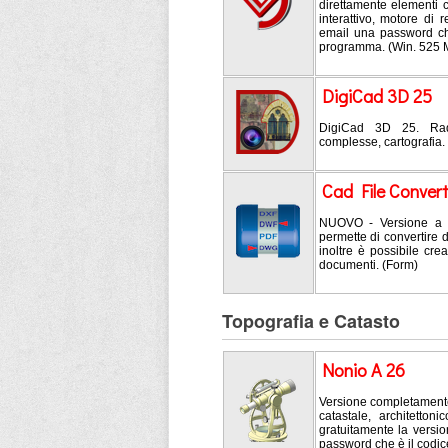
direttamente elementi c
interattivo, motore di 
email una password che
programma. (Win. 525
DigiCad 3D 25
DigiCad 3D 25. Radd
complesse, cartografia.
Cad File Convert
NUOVO - Versione a t
permette di convertire 
inoltre è possibile cre
documenti. (Form)
Topografia e Catasto
Nonio A 26
Versione completamente 
catastale, architetto
gratuitamente la versi
password che è il codic