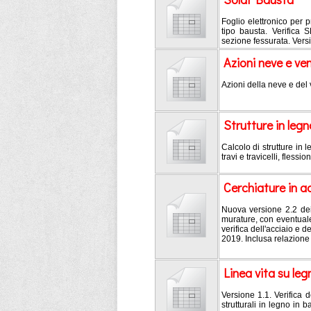
Foglio elettronico per
tipo bausta. Verifica 
sezione fessurata. Vers
Azioni neve e v
Azioni della neve e de
Strutture in legn
Calcolo di strutture in
travi e travicelli, fless
Cerchiature in ac
Nuova versione 2.2 dei f
murature, con eventuale
verifica dell'acciaio e 
2019. Inclusa relazione 
Linea vita su leg
Versione 1.1. Verifica d
strutturali in legno in b