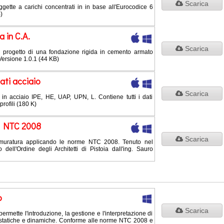
Scarica
ggette a carichi concentrati in in base all'Eurocodice 6
)
 in C.A.
Scarica
 il progetto di una fondazione rigida in cemento armato
ersione 1.0.1 (44 KB)
ati acciaio
Scarica
 in acciaio IPE, HE, UAP, UPN, L. Contiene tutti i dati
profili (180 K)
e NTC 2008
Scarica
n muratura applicando le norme NTC 2008. Tenuto nel
dell'Ordine degli Architetti di Pistoia dall'ing. Sauro
o
Scarica
ermette l'introduzione, la gestione e l'interpretazione di
statiche e dinamiche. Conforme alle norme NTC 2008 e