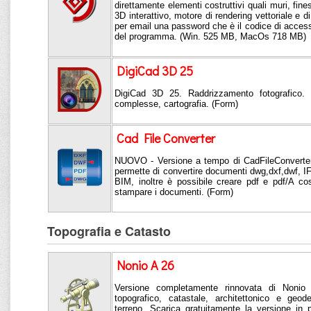
direttamente elementi costruttivi quali muri, fine
3D interattivo, motore di rendering vettoriale e di
per email una password che è il codice di access
del programma. (Win. 525 MB, MacOs 718 MB)
DigiCad 3D 25
DigiCad 3D 25. Raddrizzamento fotografico. 
complesse, cartografia. (Form)
Cad File Converter
NUOVO - Versione a tempo di CadFileConverter
permette di convertire documenti dwg,dxf,dwf, IF
BIM, inoltre è possibile creare pdf e pdf/A co
stampare i documenti. (Form)
Topografia e Catasto
Nonio A 26
Versione completamente rinnovata di Nonio 
topografico, catastale, architettonico e geo
terreno. Scarica gratuitamente la versione in 