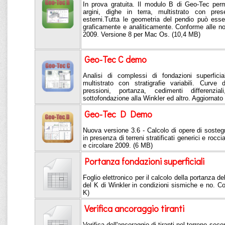
In prova gratuita. Il modulo B di Geo-Tec perme
argini, dighe in terra, multistrato con pre
esterni.Tutta le geometria del pendio può esse
graficamente e analiticamente. Conforme alle n
2009. Versione 8 per Mac Os. (10,4 MB)
Geo-Tec C demo
Analisi di complessi di fondazioni superfici
multistrato con stratigrafie variabili. Curve 
pressioni, portanza, cedimenti differenzial
sottofondazione alla Winkler ed altro. Aggiornat
Geo-Tec D Demo
Nuova versione 3.6 - Calcolo di opere di sostegn
in presenza di terreni stratificati generici e roc
e circolare 2009. (6 MB)
Portanza fondazioni superficiali
Foglio elettronico per il calcolo della portanza del
del K di Winkler in condizioni sismiche e no. 
K)
Verifica ancoraggio tiranti
Verifica dell'ancoraggio di tiranti nel terreno se