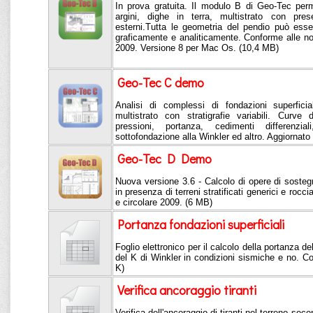
In prova gratuita. Il modulo B di Geo-Tec perme
argini, dighe in terra, multistrato con pre
esterni.Tutta le geometria del pendio può esse
graficamente e analiticamente. Conforme alle n
2009. Versione 8 per Mac Os. (10,4 MB)
Geo-Tec C demo
Analisi di complessi di fondazioni superfici
multistrato con stratigrafie variabili. Curve 
pressioni, portanza, cedimenti differenzial
sottofondazione alla Winkler ed altro. Aggiornat
Geo-Tec D Demo
Nuova versione 3.6 - Calcolo di opere di sostegn
in presenza di terreni stratificati generici e roc
e circolare 2009. (6 MB)
Portanza fondazioni superficiali
Foglio elettronico per il calcolo della portanza del
del K di Winkler in condizioni sismiche e no. 
K)
Verifica ancoraggio tiranti
Verifica dell'ancoraggio di tiranti nel terreno se