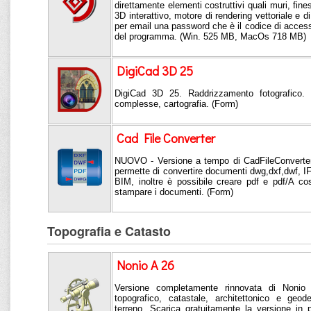
direttamente elementi costruttivi quali muri, fine
3D interattivo, motore di rendering vettoriale e di
per email una password che è il codice di access
del programma. (Win. 525 MB, MacOs 718 MB)
DigiCad 3D 25
DigiCad 3D 25. Raddrizzamento fotografico. 
complesse, cartografia. (Form)
Cad File Converter
NUOVO - Versione a tempo di CadFileConverter
permette di convertire documenti dwg,dxf,dwf, IF
BIM, inoltre è possibile creare pdf e pdf/A co
stampare i documenti. (Form)
Topografia e Catasto
Nonio A 26
Versione completamente rinnovata di Nonio 
topografico, catastale, architettonico e geo
terreno. Scarica gratuitamente la versione in 