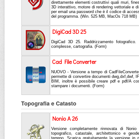
direttamente elementi costruttivi quali muri, fine
3D interattivo, motore di rendering vettoriale e di
per email una password che è il codice di access
del programma. (Win. 525 MB, MacOs 718 MB)
DigiCad 3D 25
DigiCad 3D 25. Raddrizzamento fotografico. 
complesse, cartografia. (Form)
Cad File Converter
NUOVO - Versione a tempo di CadFileConverter
permette di convertire documenti dwg,dxf,dwf, IF
BIM, inoltre è possibile creare pdf e pdf/A co
stampare i documenti. (Form)
Topografia e Catasto
Nonio A 26
Versione completamente rinnovata di Nonio 
topografico, catastale, architettonico e geo
terreno. Scarica gratuitamente la versione in 