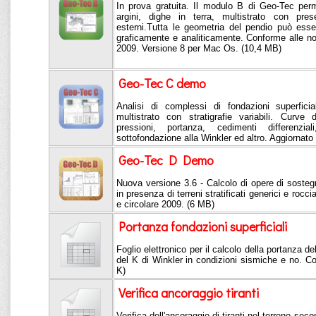
In prova gratuita. Il modulo B di Geo-Tec perme
argini, dighe in terra, multistrato con pre
esterni.Tutta le geometria del pendio può esse
graficamente e analiticamente. Conforme alle n
2009. Versione 8 per Mac Os. (10,4 MB)
Geo-Tec C demo
Analisi di complessi di fondazioni superfici
multistrato con stratigrafie variabili. Curve 
pressioni, portanza, cedimenti differenzial
sottofondazione alla Winkler ed altro. Aggiornat
Geo-Tec D Demo
Nuova versione 3.6 - Calcolo di opere di sostegn
in presenza di terreni stratificati generici e roc
e circolare 2009. (6 MB)
Portanza fondazioni superficiali
Foglio elettronico per il calcolo della portanza del
del K di Winkler in condizioni sismiche e no. 
K)
Verifica ancoraggio tiranti
Verifica dell'ancoraggio di tiranti nel terreno se