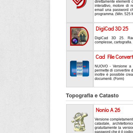
direttamente elementi c
interattivo, motore di 
email una password che
programma. (Win. 525
DigiCad 3D 25
DigiCad 3D 25. Radd
complesse, cartografia.
Cad File Convert
NUOVO - Versione a t
permette di convertire 
inoltre è possibile cre
documenti. (Form)
Topografia e Catasto
Nonio A 26
Versione completamente 
catastale, architetto
gratuitamente la versi
password che è il codic