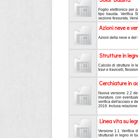
Foglio elettronico per
tipo bausta. Verifica 
sezione fessurata. Vers
Azioni neve e v
Azioni della neve e de
Strutture in legn
Calcolo di strutture in
travi e travicelli, fless
Cerchiature in ac
Nuova versione 2.2 dei f
murature, con eventuale
verifica dell'acciaio e 
2019. Inclusa relazione 
Linea vita su leg
Versione 1.1. Verifica d
strutturali in legno in b