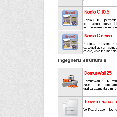
Nonio C 10.5
Nonio C 10.1 permette l
con triangoli, curve di 
tridimensionali e sezion
Nonio C demo
Nonio C 10.1 Demo Nonio
cartografici, con triang
colore, viste tridimensi
Ingegneria strutturale
DomusWall 25
DomusWall 25 - Muratur
2008, 2018 e circolare 
grafica avanzata e innov
Trave in legno s
Verifica di trave in legn