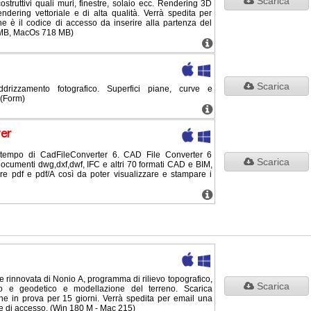
Scarica
ostruttivi quali muri, finestre, solaio ecc. Rendering 3D
rendering vettoriale e di alta qualità. Verrà spedita per
 è il codice di accesso da inserire alla partenza del
 MB, MacOs 718 MB)
Scarica
rizzamento fotografico. Superfici piane, curve e
 (Form)
er
empo di CadFileConverter 6. CAD File Converter 6
Scarica
documenti dwg,dxf,dwf, IFC e altri 70 formati CAD e BIM,
are pdf e pdf/A così da poter visualizzare e stampare i
rinnovata di Nonio A, programma di rilievo topografico,
Scarica
nico e geodetico e modellazione del terreno. Scarica
one in prova per 15 giorni. Verrà spedita per email una
e di accesso. (Win 180 M - Mac 215)