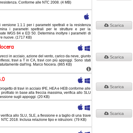
 resistenza. Conforme alle NTC 2008. (4 MB)
rsione 1.1.1 per i parametri spettrali e la resistenza
Scarica
mina i parametri spettrali per le strutture e per la
nate WGS 84 e ED 50. Determina inoltyre i parametri di
re nuove. (1717 KB)
Nocera
arecci in acciaio, azione del vento, carico da neve, giunto
Scarica
nflessi, travi a T in CA, travi con più appoggi. Sono stati
atuitamente dall'ing. Marco Nocera. (865 KB)
3.0
Scarica
l progetto di travi in acciaio IPE, HEA e HEB conforme alle
profilato in base alla freccia massima, verifica allo SLU
ressione sugli appoggi. (20 KB)
Scarica
 verifica allo SLU, SLE, a flessione e a taglio di una trave
NTC 2018. Inclusa relazione tipo e istruzioni. (79 KB)