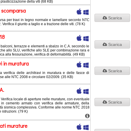
 plasticizzazione della viti (68 KB)
 a scomparsa
Scarica
arsa per travi in legno normale e lamellare seconto NTC
rifica il giunto a taglio e a trazione delle viti. (78 K)
18
Scarica
i balconi, terrazze e elementi a sbalzo in C.A. secondo le
he allo SLU, verifiche allo SLE per combinazione rara e
ca alla fessurazione, verifica di deformabilità. (49 KB)
vi in muratura
Scarica
la verifica delle architravi in muratura e delle fasce di
ase alle NTC 2008 e circolare 02/2009. (35 KB)
A.
rifica locale di aperture nelle murature, con eventuale
Scarica
e in cemento armato con verifica delle armature, della
cità sismica complessiva. Conforme alle norme NTC 2018
 istruzioni. (79 K)
ati murature