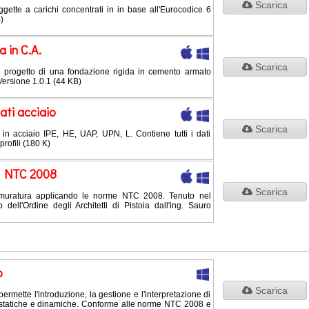
Scarica
ggette a carichi concentrati in in base all'Eurocodice 6
)
 in C.A.
Scarica
 il progetto di una fondazione rigida in cemento armato
ersione 1.0.1 (44 KB)
ati acciaio
Scarica
 in acciaio IPE, HE, UAP, UPN, L. Contiene tutti i dati
profili (180 K)
e NTC 2008
Scarica
n muratura applicando le norme NTC 2008. Tenuto nel
dell'Ordine degli Architetti di Pistoia dall'ing. Sauro
o
Scarica
ermette l'introduzione, la gestione e l'interpretazione di
statiche e dinamiche. Conforme alle norme NTC 2008 e