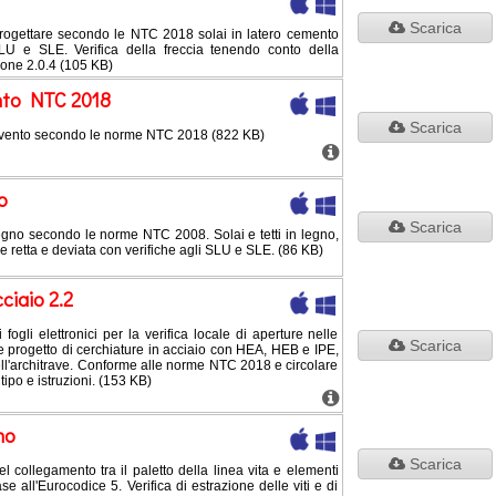
Scarica
 progettare secondo le NTC 2018 solai in latero cemento
SLU e SLE. Verifica della freccia tenendo conto della
ione 2.0.4 (105 KB)
ento NTC 2018
Scarica
l vento secondo le norme NTC 2018 (822 KB)
o
Scarica
 legno secondo le norme NTC 2008. Solai e tetti in legno,
ione retta e deviata con verifiche agli SLU e SLE. (86 KB)
ciaio 2.2
ogli elettronici per la verifica locale di aperture nelle
Scarica
 progetto di cerchiature in acciaio con HEA, HEB e IPE,
dell'architrave. Conforme alle norme NTC 2018 e circolare
tipo e istruzioni. (153 KB)
no
Scarica
el collegamento tra il paletto della linea vita e elementi
ase all'Eurocodice 5. Verifica di estrazione delle viti e di