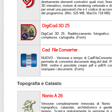
direttamente elementi costruttivi quali muri, fine
3D interattivo, motore di rendering vettoriale e di
per email una password che è il codice di access
del programma. (Win. 525 MB, MacOs 718 MB)
DigiCad 3D 25
DigiCad 3D 25. Raddrizzamento fotografico. 
complesse, cartografia. (Form)
Cad File Converter
NUOVO - Versione a tempo di CadFileConverter
permette di convertire documenti dwg,dxf,dwf, IF
BIM, inoltre è possibile creare pdf e pdf/A co
stampare i documenti. (Form)
Topografia e Catasto
Nonio A 26
Versione completamente rinnovata di Nonio 
topografico, catastale, architettonico e geo
terreno. Scarica gratuitamente la versione in 