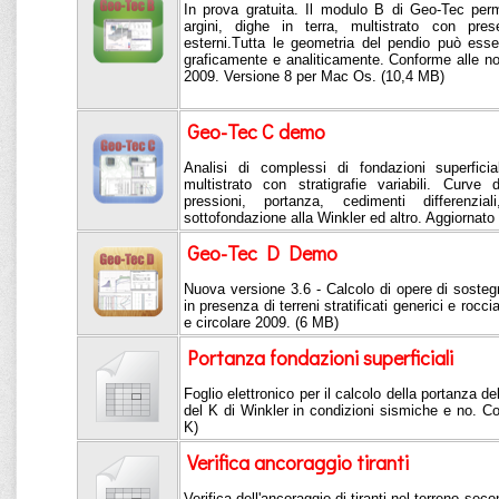
In prova gratuita. Il modulo B di Geo-Tec perme
argini, dighe in terra, multistrato con pre
esterni.Tutta le geometria del pendio può esse
graficamente e analiticamente. Conforme alle n
2009. Versione 8 per Mac Os. (10,4 MB)
Geo-Tec C demo
Analisi di complessi di fondazioni superfici
multistrato con stratigrafie variabili. Curve 
pressioni, portanza, cedimenti differenzial
sottofondazione alla Winkler ed altro. Aggiornat
Geo-Tec D Demo
Nuova versione 3.6 - Calcolo di opere di sostegn
in presenza di terreni stratificati generici e roc
e circolare 2009. (6 MB)
Portanza fondazioni superficiali
Foglio elettronico per il calcolo della portanza del
del K di Winkler in condizioni sismiche e no. 
K)
Verifica ancoraggio tiranti
Verifica dell'ancoraggio di tiranti nel terreno se