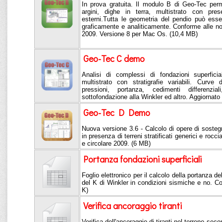
In prova gratuita. Il modulo B di Geo-Tec perme
argini, dighe in terra, multistrato con pre
esterni.Tutta le geometria del pendio può esse
graficamente e analiticamente. Conforme alle n
2009. Versione 8 per Mac Os. (10,4 MB)
Geo-Tec C demo
Analisi di complessi di fondazioni superfici
multistrato con stratigrafie variabili. Curve 
pressioni, portanza, cedimenti differenzial
sottofondazione alla Winkler ed altro. Aggiornat
Geo-Tec D Demo
Nuova versione 3.6 - Calcolo di opere di sostegn
in presenza di terreni stratificati generici e roc
e circolare 2009. (6 MB)
Portanza fondazioni superficiali
Foglio elettronico per il calcolo della portanza del
del K di Winkler in condizioni sismiche e no. 
K)
Verifica ancoraggio tiranti
Verifica dell'ancoraggio di tiranti nel terreno se