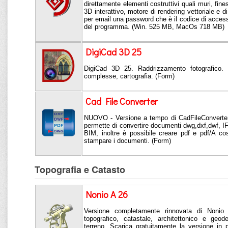
direttamente elementi costruttivi quali muri, fine
3D interattivo, motore di rendering vettoriale e di
per email una password che è il codice di access
del programma. (Win. 525 MB, MacOs 718 MB)
DigiCad 3D 25
DigiCad 3D 25. Raddrizzamento fotografico. 
complesse, cartografia. (Form)
Cad File Converter
NUOVO - Versione a tempo di CadFileConverter
permette di convertire documenti dwg,dxf,dwf, IF
BIM, inoltre è possibile creare pdf e pdf/A co
stampare i documenti. (Form)
Topografia e Catasto
Nonio A 26
Versione completamente rinnovata di Nonio 
topografico, catastale, architettonico e geo
terreno. Scarica gratuitamente la versione in 