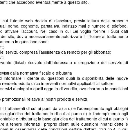
utenti che accedono eventualmente a questo sito.
cui l’utente web decida di rilasciare, previa lettura della presente
 quali nome, cognome, partita iva, indirizzo mail e numero di telefono,
d attivare l’account. Nel caso in cui Lei voglia fornire i Suoi dati
zi del sito, dovrà necessariamente autorizzare il Titolare al trattamento
tamento in questione sono:
t;
e dei servizi, compresa l’assistenza da remoto per gli abbonati;
ti;
rvento (ticket) ricevute dall’interessato e erogazione del servizio di
isti dalla normativa fiscale e tributaria
d informare il cliente su questioni quali la disponibilità delle nuove
renderlo edotto circa interventi normativi applicabili al settore
e servizi analoghi a quelli oggetto di vendita, ove ricorrano le condizioni
3
 promozionali relative ai nostri prodotti e servizi
 i trattamenti di cui ai punti da a) a d) è l’adempimento agli obblighi
 base giuridica del trattamento di cui al punto e) è l’adempimento agli
ontabile e tributaria; la base giuridica del trattamento di cui al punto f)
lare a tenere informati i proprio clienti sulle questioni innanzi dette e
ft spam in osservanza delle condizioni dettate dall’art. 130 co.4 D.lgs.