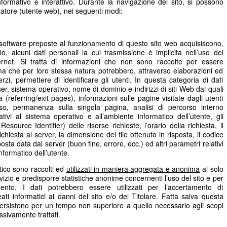
informativo e interattivo. Durante la navigazione del sito, si possono
itatore (utente web), nei seguenti modi:
e software preposte al funzionamento di questo sito web acquisiscono,
o, alcuni dati personali la cui trasmissione è implicita nell’uso dei
ternet. Si tratta di informazioni che non sono raccolte per essere
, ma che per loro stessa natura potrebbero, attraverso elaborazioni ed
rzi, permettere di identificare gli utenti. In questa categoria di dati
owser, sistema operativo, nome di dominio e indirizzi di siti Web dai quali
a (referring/exit pages), informazioni sulle pagine visitate dagli utenti
esso, permanenza sulla singola pagina, analisi di percorso interno
ativi al sistema operativo e all’ambiente informatico dell’utente, gli
esource Identifier) delle risorse richieste, l’orario della richiesta, il
chiesta al server, la dimensione del file ottenuto in risposta, il codice
osta data dal server (buon fine, errore, ecc.) ed altri parametri relativi
nformatico dell’utente.
atico sono raccolti ed
utilizzati in maniera aggregata e anonima
al solo
rvizio e predisporre statistiche anonime concernenti l’uso del sito e per
mento. I dati potrebbero essere utilizzati per l’accertamento di
reati informatici ai danni del sito e/o del Titolare. Fatta salva questa
b persistono per un tempo non superiore a quello necessario agli scopi
ssivamente trattati.