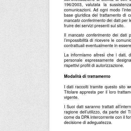
196/2003, valutata la sussistenza
comunicazioni. Ad ogni modo l’inter
base giuridica del trattamento di c
mancato conferimento
dei dati per l
fruire dei servizi presenti sul sito.
Il
mancato conferimento
dei dati p
l’impossibilità di ricevere le comuni
contrattuali eventualmente in essere t
La informiamo altresì che i dati, d
personale espressamente designa
rispettivi profili di autorizzazione.
Modalità di trattamento
I dati raccolti tramite questo sito 
Titolare appresta per il loro tratt
vigente.
I Suoi dati saranno trattati all’inter
ragione dell’utilizzo, da parte del Ti
come da DPA intercorrente con il for
decisione di adeguatezza.