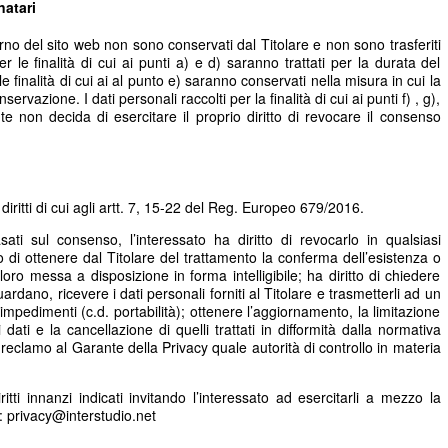
natari
nterno del sito web non sono conservati dal Titolare e non sono trasferiti
per le finalità di cui ai punti a) e d) saranno trattati per la durata del
 le finalità di cui ai al punto e) saranno conservati nella misura in cui la
rvazione. I dati personali raccolti per la finalità di cui ai punti f) , g),
nte non decida di esercitare il proprio diritto di revocare il consenso
i diritti di cui agli artt. 7, 15-22 del Reg. Europeo 679/2016.
asati sul consenso, l’interessato ha diritto di revocarlo in qualsiasi
o di ottenere dal Titolare del trattamento la conferma dell’esistenza o
loro messa a disposizione in forma intelligibile; ha diritto di chiedere
uardano, ricevere i dati personali forniti al Titolare e trasmetterli ad un
impedimenti (c.d. portabilità); ottenere l’aggiornamento, la limitazione
 dati e la cancellazione di quelli trattati in difformità dalla normativa
e reclamo al Garante della Privacy quale autorità di controllo in materia
iritti innanzi indicati invitando l’interessato ad esercitarli a mezzo la
a: privacy@interstudio.net