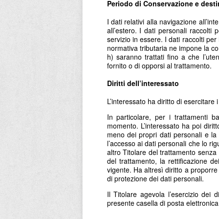
Periodo di Conservazione e desti
I dati relativi alla navigazione all’i
all’estero. I dati personali raccolti 
servizio in essere. I dati raccolti per
normativa tributaria ne impone la conse
h) saranno trattati fino a che l’ute
fornito o di opporsi al trattamento.
Diritti dell’interessato
L’interessato ha diritto di esercitare 
In particolare, per i trattamenti b
momento. L’interessato ha poi diritt
meno dei propri dati personali e la 
l’accesso ai dati personali che lo rig
altro Titolare del trattamento senza 
del trattamento, la rettificazione dei
vigente. Ha altresì diritto a proporr
di protezione dei dati personali.
Il Titolare agevola l’esercizio dei d
presente casella di posta elettronic