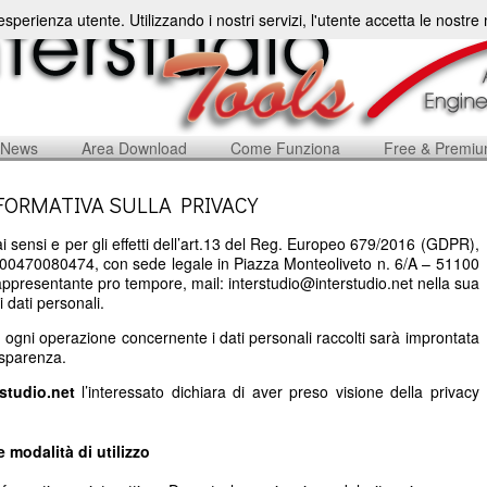
'esperienza utente. Utilizzando i nostri servizi, l'utente accetta le nostr
News
Area Download
Come Funziona
Free & Premi
FORMATIVA SULLA PRIVACY
i sensi e per gli effetti dell’art.13 del Reg. Europeo 679/2016 (GDPR),
a: 00470080474, con sede legale in Piazza Monteoliveto n. 6/A – 51100
rappresentante pro tempore, mail: interstudio@interstudio.net nella sua
i dati personali.
, ogni operazione concernente i dati personali raccolti sarà improntata
rasparenza.
rstudio.net
l’interessato dichiara di aver preso visione della privacy
 e modalità di utilizzo