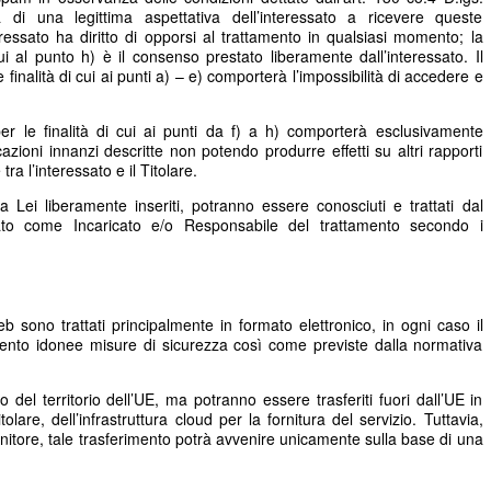
 di una legittima aspettativa dell’interessato a ricevere queste
essato ha diritto di opporsi al trattamento in qualsiasi momento; la
ui al punto h) è il consenso prestato liberamente dall’interessato. Il
e finalità di cui ai punti a) – e) comporterà l’impossibilità di accedere e
er le finalità di cui ai punti da f) a h) comporterà esclusivamente
cazioni innanzi descritte non potendo produrre effetti su altri rapporti
ra l’interessato e il Titolare.
a Lei liberamente inseriti, potranno essere conosciuti e trattati dal
to come Incaricato e/o Responsabile del trattamento secondo i
web sono trattati principalmente in formato elettronico, in ogni caso il
amento idonee misure di sicurezza così come previste dalla normativa
no del territorio dell’UE, ma potranno essere trasferiti fuori dall’UE in
tolare, dell’infrastruttura cloud per la fornitura del servizio. Tuttavia,
nitore, tale trasferimento potrà avvenire unicamente sulla base di una