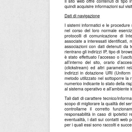
Il sito web offre contenuti di tipo 
quindi acquisire informazioni sul vis
Dati di navigazione
I sistemi informatici e le procedur
nel corso del loro normale esercizi
protocolli di comunicazione di In
associate a interessati identificati
associazioni con dati detenuti da te
rientrano gli indirizzi IP, tipo di br
è stato effettuato l’accesso o l’uscit
all’interno del sito, orario d’acc
(clickstream) ed altri parametri rel
indirizzi in dotazione URI (Uniform R
metodo utilizzato nel sottoporre la ri
numerico indicante lo stato della risp
al sistema operativo e all’ambiente i
Tali dati di carattere tecnico/inform
scopo di migliorare la qualità del se
controllarne il corretto funziona
responsabilità in caso di ipotetici 
eventualità, i dati sui contatti we
per i quali essi sono raccolti e succe