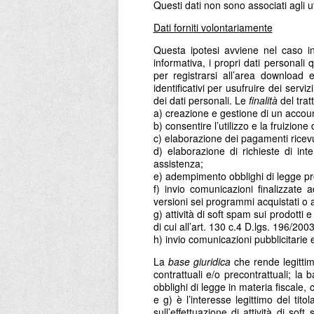
Questi dati non sono associati agli 
Dati forniti volontariamente
Questa ipotesi avviene nel caso in 
informativa, i propri dati personali
per registrarsi all’area download e
identificativi per usufruire dei servi
dei dati personali. Le
finalità
del trat
a) creazione e gestione di un accoun
b) consentire l’utilizzo e la fruizion
c) elaborazione dei pagamenti ricevu
d) elaborazione di richieste di inte
assistenza;
e) adempimento obblighi di legge prev
f) invio comunicazioni finalizzate a
versioni sei programmi acquistati o a 
g) attività di soft spam sui prodotti 
di cui all’art. 130 c.4 D.lgs. 196/200
h) invio comunicazioni pubblicitarie e
La
base giuridica
che rende legittimi
contrattuali e/o precontrattuali; la
obblighi di legge in materia fiscale, c
e g) è l’interesse legittimo del tito
sull’effettuazione di attività di so