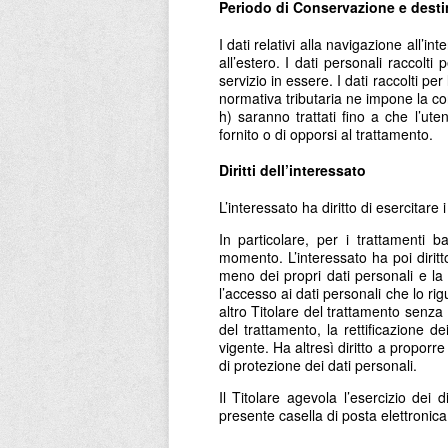
Periodo di Conservazione e desti
I dati relativi alla navigazione all’i
all’estero. I dati personali raccolti 
servizio in essere. I dati raccolti per
normativa tributaria ne impone la conse
h) saranno trattati fino a che l’ute
fornito o di opporsi al trattamento.
Diritti dell’interessato
L’interessato ha diritto di esercitare 
In particolare, per i trattamenti b
momento. L’interessato ha poi diritt
meno dei propri dati personali e la 
l’accesso ai dati personali che lo rig
altro Titolare del trattamento senza 
del trattamento, la rettificazione dei
vigente. Ha altresì diritto a proporr
di protezione dei dati personali.
Il Titolare agevola l’esercizio dei d
presente casella di posta elettronic