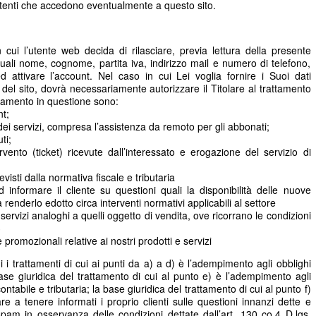
utenti che accedono eventualmente a questo sito.
cui l’utente web decida di rilasciare, previa lettura della presente
 quali nome, cognome, partita iva, indirizzo mail e numero di telefono,
d attivare l’account. Nel caso in cui Lei voglia fornire i Suoi dati
zi del sito, dovrà necessariamente autorizzare il Titolare al trattamento
tamento in questione sono:
t;
e dei servizi, compresa l’assistenza da remoto per gli abbonati;
ti;
rvento (ticket) ricevute dall’interessato e erogazione del servizio di
isti dalla normativa fiscale e tributaria
d informare il cliente su questioni quali la disponibilità delle nuove
renderlo edotto circa interventi normativi applicabili al settore
e servizi analoghi a quelli oggetto di vendita, ove ricorrano le condizioni
3
 promozionali relative ai nostri prodotti e servizi
 i trattamenti di cui ai punti da a) a d) è l’adempimento agli obblighi
 base giuridica del trattamento di cui al punto e) è l’adempimento agli
ontabile e tributaria; la base giuridica del trattamento di cui al punto f)
lare a tenere informati i proprio clienti sulle questioni innanzi dette e
ft spam in osservanza delle condizioni dettate dall’art. 130 co.4 D.lgs.