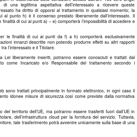
 di una legittima aspettativa dell’interessato a ricevere queste
essato ha diritto di opporsi al trattamento in qualsiasi momento; la
ui al punto h) è il consenso prestato liberamente dall’interessato. Il
e finalità di cui ai punti a) – e) comporterà l’impossibilità di accedere e
er le finalità di cui ai punti da f) a h) comporterà esclusivamente
cazioni innanzi descritte non potendo produrre effetti su altri rapporti
ra l’interessato e il Titolare.
a Lei liberamente inseriti, potranno essere conosciuti e trattati dal
to come Incaricato e/o Responsabile del trattamento secondo i
web sono trattati principalmente in formato elettronico, in ogni caso il
amento idonee misure di sicurezza così come previste dalla normativa
no del territorio dell’UE, ma potranno essere trasferiti fuori dall’UE in
tolare, dell’infrastruttura cloud per la fornitura del servizio. Tuttavia,
nitore, tale trasferimento potrà avvenire unicamente sulla base di una