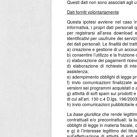
Questi dati non sono associati agli 
Dati forniti volontariamente
Questa ipotesi avviene nel caso in 
informativa, i propri dati personali
per registrarsi all’area download e
identificativi per usufruire dei servi
dei dati personali. Le
finalità
del trat
a) creazione e gestione di un accoun
b) consentire l’utilizzo e la fruizion
c) elaborazione dei pagamenti ricevu
d) elaborazione di richieste di inte
assistenza;
e) adempimento obblighi di legge prev
f) invio comunicazioni finalizzate a
versioni sei programmi acquistati o a 
g) attività di soft spam sui prodotti 
di cui all’art. 130 c.4 D.lgs. 196/200
h) invio comunicazioni pubblicitarie e
La
base giuridica
che rende legittimi
contrattuali e/o precontrattuali; la
obblighi di legge in materia fiscale, c
e g) è l’interesse legittimo del tito
sull’effettuazione di attività di so