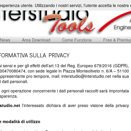
'esperienza utente. Utilizzando i nostri servizi, l'utente accetta le nostr
News
Area Download
Come Funziona
Free & Premi
FORMATIVA SULLA PRIVACY
i sensi e per gli effetti dell’art.13 del Reg. Europeo 679/2016 (GDPR),
a: 00470080474, con sede legale in Piazza Monteoliveto n. 6/A – 51100
rappresentante pro tempore, mail: interstudio@interstudio.net nella sua
i dati personali.
, ogni operazione concernente i dati personali raccolti sarà improntata
rasparenza.
rstudio.net
l’interessato dichiara di aver preso visione della privacy
 e modalità di utilizzo