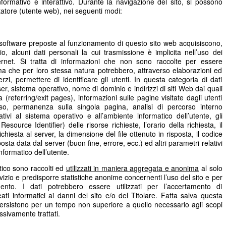
informativo e interattivo. Durante la navigazione del sito, si possono
itatore (utente web), nei seguenti modi:
e software preposte al funzionamento di questo sito web acquisiscono,
o, alcuni dati personali la cui trasmissione è implicita nell’uso dei
ternet. Si tratta di informazioni che non sono raccolte per essere
, ma che per loro stessa natura potrebbero, attraverso elaborazioni ed
rzi, permettere di identificare gli utenti. In questa categoria di dati
owser, sistema operativo, nome di dominio e indirizzi di siti Web dai quali
a (referring/exit pages), informazioni sulle pagine visitate dagli utenti
esso, permanenza sulla singola pagina, analisi di percorso interno
ativi al sistema operativo e all’ambiente informatico dell’utente, gli
esource Identifier) delle risorse richieste, l’orario della richiesta, il
chiesta al server, la dimensione del file ottenuto in risposta, il codice
osta data dal server (buon fine, errore, ecc.) ed altri parametri relativi
nformatico dell’utente.
atico sono raccolti ed
utilizzati in maniera aggregata e anonima
al solo
rvizio e predisporre statistiche anonime concernenti l’uso del sito e per
mento. I dati potrebbero essere utilizzati per l’accertamento di
reati informatici ai danni del sito e/o del Titolare. Fatta salva questa
b persistono per un tempo non superiore a quello necessario agli scopi
ssivamente trattati.