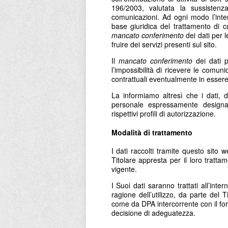
196/2003, valutata la sussistenza
comunicazioni. Ad ogni modo l’inter
base giuridica del trattamento di c
mancato conferimento
dei dati per l
fruire dei servizi presenti sul sito.
Il
mancato conferimento
dei dati p
l’impossibilità di ricevere le comuni
contrattuali eventualmente in essere t
La informiamo altresì che i dati, d
personale espressamente designa
rispettivi profili di autorizzazione.
Modalità di trattamento
I dati raccolti tramite questo sito 
Titolare appresta per il loro tratt
vigente.
I Suoi dati saranno trattati all’inter
ragione dell’utilizzo, da parte del Ti
come da DPA intercorrente con il for
decisione di adeguatezza.