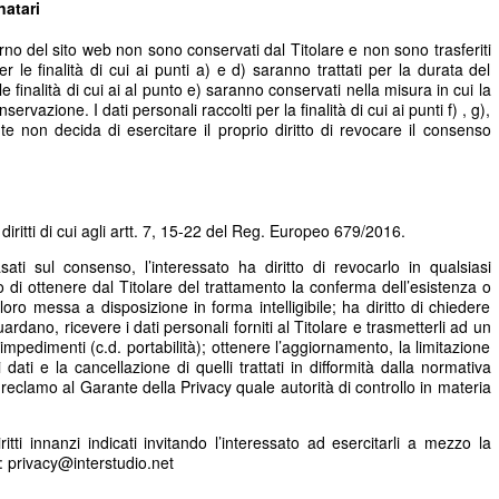
natari
nterno del sito web non sono conservati dal Titolare e non sono trasferiti
per le finalità di cui ai punti a) e d) saranno trattati per la durata del
 le finalità di cui ai al punto e) saranno conservati nella misura in cui la
rvazione. I dati personali raccolti per la finalità di cui ai punti f) , g),
nte non decida di esercitare il proprio diritto di revocare il consenso
i diritti di cui agli artt. 7, 15-22 del Reg. Europeo 679/2016.
asati sul consenso, l’interessato ha diritto di revocarlo in qualsiasi
o di ottenere dal Titolare del trattamento la conferma dell’esistenza o
loro messa a disposizione in forma intelligibile; ha diritto di chiedere
uardano, ricevere i dati personali forniti al Titolare e trasmetterli ad un
impedimenti (c.d. portabilità); ottenere l’aggiornamento, la limitazione
 dati e la cancellazione di quelli trattati in difformità dalla normativa
e reclamo al Garante della Privacy quale autorità di controllo in materia
iritti innanzi indicati invitando l’interessato ad esercitarli a mezzo la
a: privacy@interstudio.net