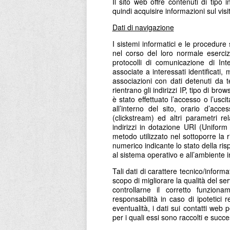
Il sito web offre contenuti di tipo 
quindi acquisire informazioni sul vis
Dati di navigazione
I sistemi informatici e le procedur
nel corso del loro normale esercizi
protocolli di comunicazione di In
associate a interessati identificati
associazioni con dati detenuti da te
rientrano gli indirizzi IP, tipo di br
è stato effettuato l’accesso o l’uscit
all’interno del sito, orario d’acc
(clickstream) ed altri parametri rel
indirizzi in dotazione URI (Uniform R
metodo utilizzato nel sottoporre la ri
numerico indicante lo stato della risp
al sistema operativo e all’ambiente i
Tali dati di carattere tecnico/inform
scopo di migliorare la qualità del se
controllarne il corretto funziona
responsabilità in caso di ipotetici 
eventualità, i dati sui contatti we
per i quali essi sono raccolti e succe