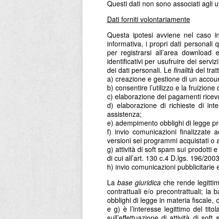
Questi dati non sono associati agli 
Dati forniti volontariamente
Questa ipotesi avviene nel caso in 
informativa, i propri dati personali
per registrarsi all’area download e
identificativi per usufruire dei servi
dei dati personali. Le
finalità
del trat
a) creazione e gestione di un accoun
b) consentire l’utilizzo e la fruizion
c) elaborazione dei pagamenti ricevu
d) elaborazione di richieste di inte
assistenza;
e) adempimento obblighi di legge prev
f) invio comunicazioni finalizzate a
versioni sei programmi acquistati o a 
g) attività di soft spam sui prodotti 
di cui all’art. 130 c.4 D.lgs. 196/200
h) invio comunicazioni pubblicitarie e
La
base giuridica
che rende legittimi
contrattuali e/o precontrattuali; la
obblighi di legge in materia fiscale, c
e g) è l’interesse legittimo del tito
sull’effettuazione di attività di so