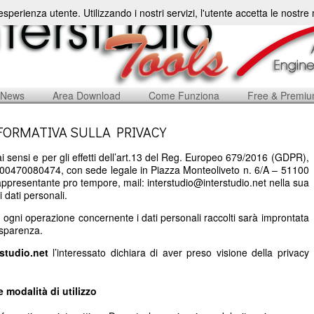
'esperienza utente. Utilizzando i nostri servizi, l'utente accetta le nostr
News
Area Download
Come Funziona
Free & Premi
FORMATIVA SULLA PRIVACY
i sensi e per gli effetti dell’art.13 del Reg. Europeo 679/2016 (GDPR),
a: 00470080474, con sede legale in Piazza Monteoliveto n. 6/A – 51100
rappresentante pro tempore, mail: interstudio@interstudio.net nella sua
i dati personali.
, ogni operazione concernente i dati personali raccolti sarà improntata
rasparenza.
rstudio.net
l’interessato dichiara di aver preso visione della privacy
 e modalità di utilizzo