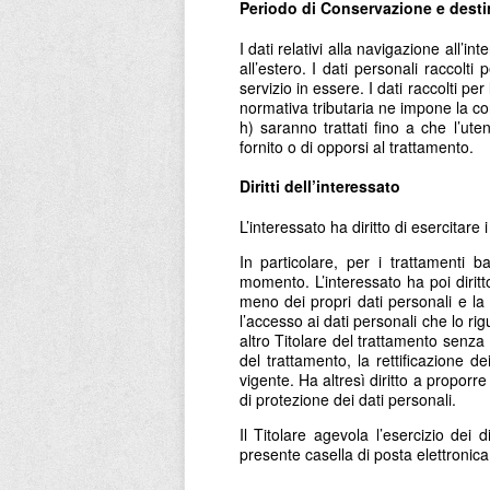
Periodo di Conservazione e desti
I dati relativi alla navigazione all’i
all’estero. I dati personali raccolti 
servizio in essere. I dati raccolti per
normativa tributaria ne impone la conse
h) saranno trattati fino a che l’ute
fornito o di opporsi al trattamento.
Diritti dell’interessato
L’interessato ha diritto di esercitare 
In particolare, per i trattamenti b
momento. L’interessato ha poi diritt
meno dei propri dati personali e la 
l’accesso ai dati personali che lo rig
altro Titolare del trattamento senza 
del trattamento, la rettificazione dei
vigente. Ha altresì diritto a proporr
di protezione dei dati personali.
Il Titolare agevola l’esercizio dei d
presente casella di posta elettronic