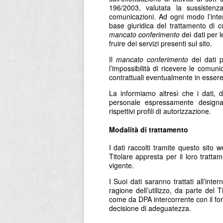
196/2003, valutata la sussistenza
comunicazioni. Ad ogni modo l’inter
base giuridica del trattamento di c
mancato conferimento
dei dati per l
fruire dei servizi presenti sul sito.
Il
mancato conferimento
dei dati p
l’impossibilità di ricevere le comuni
contrattuali eventualmente in essere t
La informiamo altresì che i dati, d
personale espressamente designa
rispettivi profili di autorizzazione.
Modalità di trattamento
I dati raccolti tramite questo sito 
Titolare appresta per il loro tratt
vigente.
I Suoi dati saranno trattati all’inter
ragione dell’utilizzo, da parte del Ti
come da DPA intercorrente con il for
decisione di adeguatezza.