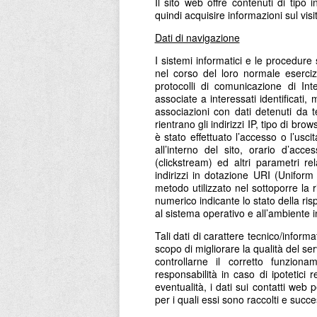
Il sito web offre contenuti di tipo 
quindi acquisire informazioni sul vis
Dati di navigazione
I sistemi informatici e le procedur
nel corso del loro normale esercizi
protocolli di comunicazione di In
associate a interessati identificati
associazioni con dati detenuti da te
rientrano gli indirizzi IP, tipo di br
è stato effettuato l’accesso o l’uscit
all’interno del sito, orario d’acc
(clickstream) ed altri parametri rel
indirizzi in dotazione URI (Uniform R
metodo utilizzato nel sottoporre la ri
numerico indicante lo stato della risp
al sistema operativo e all’ambiente i
Tali dati di carattere tecnico/inform
scopo di migliorare la qualità del se
controllarne il corretto funziona
responsabilità in caso di ipotetici 
eventualità, i dati sui contatti we
per i quali essi sono raccolti e succe