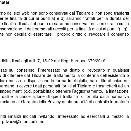
natari
nterno del sito web non sono conservati dal Titolare e non sono trasferiti
per le finalità di cui ai punti a) e d) saranno trattati per la durata del
 le finalità di cui ai al punto e) saranno conservati nella misura in cui la
rvazione. I dati personali raccolti per la finalità di cui ai punti f) , g),
nte non decida di esercitare il proprio diritto di revocare il consenso
i diritti di cui agli artt. 7, 15-22 del Reg. Europeo 679/2016.
asati sul consenso, l’interessato ha diritto di revocarlo in qualsiasi
o di ottenere dal Titolare del trattamento la conferma dell’esistenza o
loro messa a disposizione in forma intelligibile; ha diritto di chiedere
uardano, ricevere i dati personali forniti al Titolare e trasmetterli ad un
impedimenti (c.d. portabilità); ottenere l’aggiornamento, la limitazione
 dati e la cancellazione di quelli trattati in difformità dalla normativa
e reclamo al Garante della Privacy quale autorità di controllo in materia
iritti innanzi indicati invitando l’interessato ad esercitarli a mezzo la
a: privacy@interstudio.net