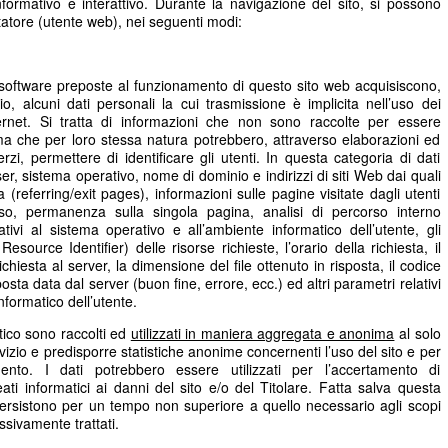
informativo e interattivo. Durante la navigazione del sito, si possono
itatore (utente web), nei seguenti modi:
e software preposte al funzionamento di questo sito web acquisiscono,
o, alcuni dati personali la cui trasmissione è implicita nell’uso dei
ternet. Si tratta di informazioni che non sono raccolte per essere
, ma che per loro stessa natura potrebbero, attraverso elaborazioni ed
rzi, permettere di identificare gli utenti. In questa categoria di dati
owser, sistema operativo, nome di dominio e indirizzi di siti Web dai quali
a (referring/exit pages), informazioni sulle pagine visitate dagli utenti
esso, permanenza sulla singola pagina, analisi di percorso interno
ativi al sistema operativo e all’ambiente informatico dell’utente, gli
esource Identifier) delle risorse richieste, l’orario della richiesta, il
chiesta al server, la dimensione del file ottenuto in risposta, il codice
osta data dal server (buon fine, errore, ecc.) ed altri parametri relativi
nformatico dell’utente.
atico sono raccolti ed
utilizzati in maniera aggregata e anonima
al solo
rvizio e predisporre statistiche anonime concernenti l’uso del sito e per
mento. I dati potrebbero essere utilizzati per l’accertamento di
reati informatici ai danni del sito e/o del Titolare. Fatta salva questa
b persistono per un tempo non superiore a quello necessario agli scopi
ssivamente trattati.