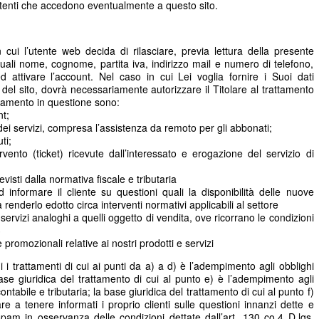
utenti che accedono eventualmente a questo sito.
cui l’utente web decida di rilasciare, previa lettura della presente
 quali nome, cognome, partita iva, indirizzo mail e numero di telefono,
d attivare l’account. Nel caso in cui Lei voglia fornire i Suoi dati
zi del sito, dovrà necessariamente autorizzare il Titolare al trattamento
tamento in questione sono:
t;
e dei servizi, compresa l’assistenza da remoto per gli abbonati;
ti;
rvento (ticket) ricevute dall’interessato e erogazione del servizio di
isti dalla normativa fiscale e tributaria
d informare il cliente su questioni quali la disponibilità delle nuove
renderlo edotto circa interventi normativi applicabili al settore
e servizi analoghi a quelli oggetto di vendita, ove ricorrano le condizioni
3
 promozionali relative ai nostri prodotti e servizi
 i trattamenti di cui ai punti da a) a d) è l’adempimento agli obblighi
 base giuridica del trattamento di cui al punto e) è l’adempimento agli
ontabile e tributaria; la base giuridica del trattamento di cui al punto f)
lare a tenere informati i proprio clienti sulle questioni innanzi dette e
ft spam in osservanza delle condizioni dettate dall’art. 130 co.4 D.lgs.