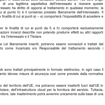
 di una legittima aspettativa dell’interessato a ricevere queste
essato ha diritto di opporsi al trattamento in qualsiasi momento; la
ui al punto h) è il consenso prestato liberamente dall’interessato. Il
e finalità di cui ai punti a) – e) comporterà l’impossibilità di accedere e
er le finalità di cui ai punti da f) a h) comporterà esclusivamente
cazioni innanzi descritte non potendo produrre effetti su altri rapporti
ra l’interessato e il Titolare.
a Lei liberamente inseriti, potranno essere conosciuti e trattati dal
to come Incaricato e/o Responsabile del trattamento secondo i
web sono trattati principalmente in formato elettronico, in ogni caso il
amento idonee misure di sicurezza così come previste dalla normativa
no del territorio dell’UE, ma potranno essere trasferiti fuori dall’UE in
tolare, dell’infrastruttura cloud per la fornitura del servizio. Tuttavia,
nitore, tale trasferimento potrà avvenire unicamente sulla base di una