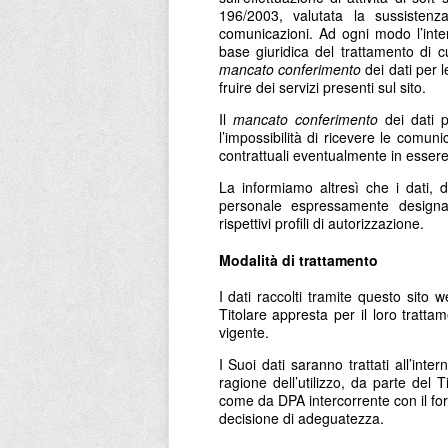
196/2003, valutata la sussistenza
comunicazioni. Ad ogni modo l’inter
base giuridica del trattamento di c
mancato conferimento
dei dati per l
fruire dei servizi presenti sul sito.
Il
mancato conferimento
dei dati p
l’impossibilità di ricevere le comuni
contrattuali eventualmente in essere t
La informiamo altresì che i dati, d
personale espressamente designa
rispettivi profili di autorizzazione.
Modalità di trattamento
I dati raccolti tramite questo sito 
Titolare appresta per il loro tratt
vigente.
I Suoi dati saranno trattati all’inter
ragione dell’utilizzo, da parte del Ti
come da DPA intercorrente con il for
decisione di adeguatezza.