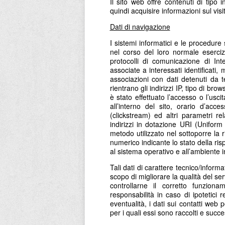
Il sito web offre contenuti di tipo 
quindi acquisire informazioni sul vis
Dati di navigazione
I sistemi informatici e le procedur
nel corso del loro normale esercizi
protocolli di comunicazione di In
associate a interessati identificati
associazioni con dati detenuti da te
rientrano gli indirizzi IP, tipo di br
è stato effettuato l’accesso o l’uscit
all’interno del sito, orario d’acc
(clickstream) ed altri parametri rel
indirizzi in dotazione URI (Uniform R
metodo utilizzato nel sottoporre la ri
numerico indicante lo stato della risp
al sistema operativo e all’ambiente i
Tali dati di carattere tecnico/inform
scopo di migliorare la qualità del se
controllarne il corretto funziona
responsabilità in caso di ipotetici 
eventualità, i dati sui contatti we
per i quali essi sono raccolti e succe