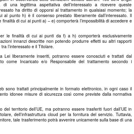
 di una legittima aspettativa dell’interessato a ricevere queste
essato ha diritto di opporsi al trattamento in qualsiasi momento; la
ui al punto h) è il consenso prestato liberamente dall’interessato. Il
e finalità di cui ai punti a) – e) comporterà l’impossibilità di accedere e
er le finalità di cui ai punti da f) a h) comporterà esclusivamente
cazioni innanzi descritte non potendo produrre effetti su altri rapporti
ra l’interessato e il Titolare.
a Lei liberamente inseriti, potranno essere conosciuti e trattati dal
to come Incaricato e/o Responsabile del trattamento secondo i
web sono trattati principalmente in formato elettronico, in ogni caso il
amento idonee misure di sicurezza così come previste dalla normativa
no del territorio dell’UE, ma potranno essere trasferiti fuori dall’UE in
tolare, dell’infrastruttura cloud per la fornitura del servizio. Tuttavia,
nitore, tale trasferimento potrà avvenire unicamente sulla base di una