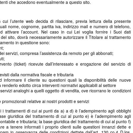
utenti che accedono eventualmente a questo sito.
cui l’utente web decida di rilasciare, previa lettura della presente
 quali nome, cognome, partita iva, indirizzo mail e numero di telefono,
d attivare l’account. Nel caso in cui Lei voglia fornire i Suoi dati
zi del sito, dovrà necessariamente autorizzare il Titolare al trattamento
tamento in questione sono:
t;
e dei servizi, compresa l’assistenza da remoto per gli abbonati;
ti;
rvento (ticket) ricevute dall’interessato e erogazione del servizio di
isti dalla normativa fiscale e tributaria
d informare il cliente su questioni quali la disponibilità delle nuove
renderlo edotto circa interventi normativi applicabili al settore
e servizi analoghi a quelli oggetto di vendita, ove ricorrano le condizioni
3
 promozionali relative ai nostri prodotti e servizi
 i trattamenti di cui ai punti da a) a d) è l’adempimento agli obblighi
 base giuridica del trattamento di cui al punto e) è l’adempimento agli
ontabile e tributaria; la base giuridica del trattamento di cui al punto f)
lare a tenere informati i proprio clienti sulle questioni innanzi dette e
ft spam in osservanza delle condizioni dettate dall’art. 130 co.4 D.lgs.