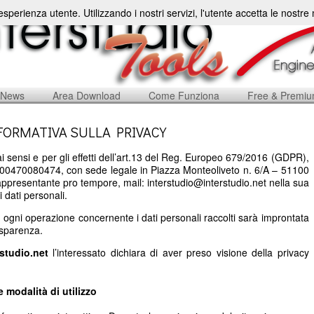
'esperienza utente. Utilizzando i nostri servizi, l'utente accetta le nostr
News
Area Download
Come Funziona
Free & Premi
FORMATIVA SULLA PRIVACY
i sensi e per gli effetti dell’art.13 del Reg. Europeo 679/2016 (GDPR),
a: 00470080474, con sede legale in Piazza Monteoliveto n. 6/A – 51100
rappresentante pro tempore, mail: interstudio@interstudio.net nella sua
i dati personali.
, ogni operazione concernente i dati personali raccolti sarà improntata
rasparenza.
rstudio.net
l’interessato dichiara di aver preso visione della privacy
 e modalità di utilizzo