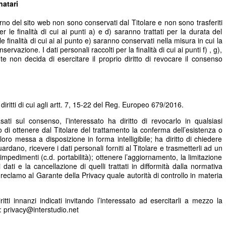
natari
nterno del sito web non sono conservati dal Titolare e non sono trasferiti
per le finalità di cui ai punti a) e d) saranno trattati per la durata del
 le finalità di cui ai al punto e) saranno conservati nella misura in cui la
rvazione. I dati personali raccolti per la finalità di cui ai punti f) , g),
nte non decida di esercitare il proprio diritto di revocare il consenso
i diritti di cui agli artt. 7, 15-22 del Reg. Europeo 679/2016.
asati sul consenso, l’interessato ha diritto di revocarlo in qualsiasi
o di ottenere dal Titolare del trattamento la conferma dell’esistenza o
loro messa a disposizione in forma intelligibile; ha diritto di chiedere
uardano, ricevere i dati personali forniti al Titolare e trasmetterli ad un
impedimenti (c.d. portabilità); ottenere l’aggiornamento, la limitazione
 dati e la cancellazione di quelli trattati in difformità dalla normativa
e reclamo al Garante della Privacy quale autorità di controllo in materia
iritti innanzi indicati invitando l’interessato ad esercitarli a mezzo la
a: privacy@interstudio.net