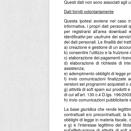
Questi dati non sono associati agli 
Dati forniti volontariamente
Questa ipotesi avviene nel caso in 
informativa, i propri dati personali
per registrarsi all’area download e
identificativi per usufruire dei servi
dei dati personali. Le
finalità
del trat
a) creazione e gestione di un accoun
b) consentire l’utilizzo e la fruizion
c) elaborazione dei pagamenti ricevu
d) elaborazione di richieste di inte
assistenza;
e) adempimento obblighi di legge prev
f) invio comunicazioni finalizzate a
versioni sei programmi acquistati o a 
g) attività di soft spam sui prodotti 
di cui all’art. 130 c.4 D.lgs. 196/200
h) invio comunicazioni pubblicitarie e
La
base giuridica
che rende legittimi
contrattuali e/o precontrattuali; la
obblighi di legge in materia fiscale, c
e g) è l’interesse legittimo del tito
sull’effettuazione di attività di so