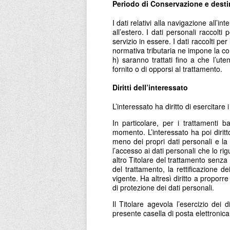
Periodo di Conservazione e desti
I dati relativi alla navigazione all’i
all’estero. I dati personali raccolti 
servizio in essere. I dati raccolti per
normativa tributaria ne impone la conse
h) saranno trattati fino a che l’ute
fornito o di opporsi al trattamento.
Diritti dell’interessato
L’interessato ha diritto di esercitare 
In particolare, per i trattamenti b
momento. L’interessato ha poi diritt
meno dei propri dati personali e la 
l’accesso ai dati personali che lo rig
altro Titolare del trattamento senza 
del trattamento, la rettificazione dei
vigente. Ha altresì diritto a proporr
di protezione dei dati personali.
Il Titolare agevola l’esercizio dei d
presente casella di posta elettronic