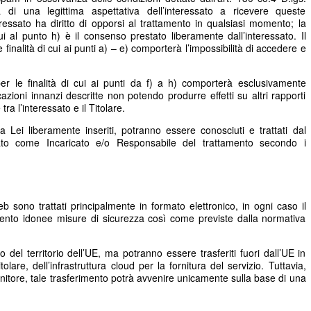
 di una legittima aspettativa dell’interessato a ricevere queste
essato ha diritto di opporsi al trattamento in qualsiasi momento; la
ui al punto h) è il consenso prestato liberamente dall’interessato. Il
e finalità di cui ai punti a) – e) comporterà l’impossibilità di accedere e
er le finalità di cui ai punti da f) a h) comporterà esclusivamente
cazioni innanzi descritte non potendo produrre effetti su altri rapporti
ra l’interessato e il Titolare.
a Lei liberamente inseriti, potranno essere conosciuti e trattati dal
to come Incaricato e/o Responsabile del trattamento secondo i
web sono trattati principalmente in formato elettronico, in ogni caso il
amento idonee misure di sicurezza così come previste dalla normativa
no del territorio dell’UE, ma potranno essere trasferiti fuori dall’UE in
tolare, dell’infrastruttura cloud per la fornitura del servizio. Tuttavia,
nitore, tale trasferimento potrà avvenire unicamente sulla base di una