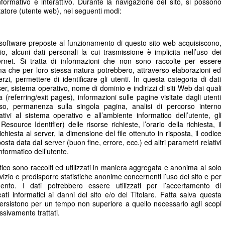
informativo e interattivo. Durante la navigazione del sito, si possono
itatore (utente web), nei seguenti modi:
e software preposte al funzionamento di questo sito web acquisiscono,
o, alcuni dati personali la cui trasmissione è implicita nell’uso dei
ternet. Si tratta di informazioni che non sono raccolte per essere
, ma che per loro stessa natura potrebbero, attraverso elaborazioni ed
rzi, permettere di identificare gli utenti. In questa categoria di dati
owser, sistema operativo, nome di dominio e indirizzi di siti Web dai quali
a (referring/exit pages), informazioni sulle pagine visitate dagli utenti
esso, permanenza sulla singola pagina, analisi di percorso interno
ativi al sistema operativo e all’ambiente informatico dell’utente, gli
esource Identifier) delle risorse richieste, l’orario della richiesta, il
chiesta al server, la dimensione del file ottenuto in risposta, il codice
osta data dal server (buon fine, errore, ecc.) ed altri parametri relativi
nformatico dell’utente.
atico sono raccolti ed
utilizzati in maniera aggregata e anonima
al solo
rvizio e predisporre statistiche anonime concernenti l’uso del sito e per
mento. I dati potrebbero essere utilizzati per l’accertamento di
reati informatici ai danni del sito e/o del Titolare. Fatta salva questa
b persistono per un tempo non superiore a quello necessario agli scopi
ssivamente trattati.