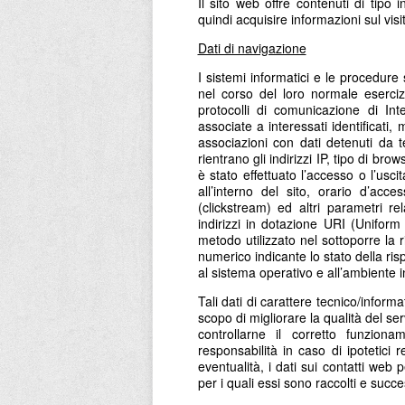
Il sito web offre contenuti di tipo 
quindi acquisire informazioni sul vis
Dati di navigazione
I sistemi informatici e le procedur
nel corso del loro normale esercizi
protocolli di comunicazione di In
associate a interessati identificati
associazioni con dati detenuti da te
rientrano gli indirizzi IP, tipo di br
è stato effettuato l’accesso o l’uscit
all’interno del sito, orario d’acc
(clickstream) ed altri parametri rel
indirizzi in dotazione URI (Uniform R
metodo utilizzato nel sottoporre la ri
numerico indicante lo stato della risp
al sistema operativo e all’ambiente i
Tali dati di carattere tecnico/inform
scopo di migliorare la qualità del se
controllarne il corretto funziona
responsabilità in caso di ipotetici 
eventualità, i dati sui contatti we
per i quali essi sono raccolti e succe