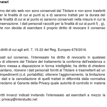
natari
nterno del sito web non sono conservati dal Titolare e non sono trasferiti
per le finalità di cui ai punti a) e d) saranno trattati per la durata del
 le finalità di cui ai al punto e) saranno conservati nella misura in cui la
rvazione. I dati personali raccolti per la finalità di cui ai punti f) , g),
nte non decida di esercitare il proprio diritto di revocare il consenso
i diritti di cui agli artt. 7, 15-22 del Reg. Europeo 679/2016.
asati sul consenso, l’interessato ha diritto di revocarlo in qualsiasi
o di ottenere dal Titolare del trattamento la conferma dell’esistenza o
loro messa a disposizione in forma intelligibile; ha diritto di chiedere
uardano, ricevere i dati personali forniti al Titolare e trasmetterli ad un
impedimenti (c.d. portabilità); ottenere l’aggiornamento, la limitazione
 dati e la cancellazione di quelli trattati in difformità dalla normativa
e reclamo al Garante della Privacy quale autorità di controllo in materia
iritti innanzi indicati invitando l’interessato ad esercitarli a mezzo la
a: privacy@interstudio.net