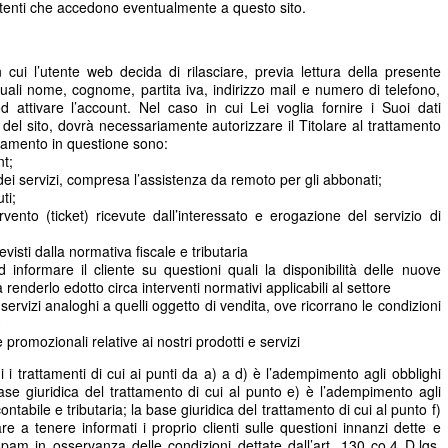
utenti che accedono eventualmente a questo sito.
cui l’utente web decida di rilasciare, previa lettura della presente
 quali nome, cognome, partita iva, indirizzo mail e numero di telefono,
d attivare l’account. Nel caso in cui Lei voglia fornire i Suoi dati
zi del sito, dovrà necessariamente autorizzare il Titolare al trattamento
tamento in questione sono:
t;
e dei servizi, compresa l’assistenza da remoto per gli abbonati;
ti;
rvento (ticket) ricevute dall’interessato e erogazione del servizio di
isti dalla normativa fiscale e tributaria
d informare il cliente su questioni quali la disponibilità delle nuove
renderlo edotto circa interventi normativi applicabili al settore
e servizi analoghi a quelli oggetto di vendita, ove ricorrano le condizioni
3
 promozionali relative ai nostri prodotti e servizi
 i trattamenti di cui ai punti da a) a d) è l’adempimento agli obblighi
 base giuridica del trattamento di cui al punto e) è l’adempimento agli
ontabile e tributaria; la base giuridica del trattamento di cui al punto f)
lare a tenere informati i proprio clienti sulle questioni innanzi dette e
ft spam in osservanza delle condizioni dettate dall’art. 130 co.4 D.lgs.