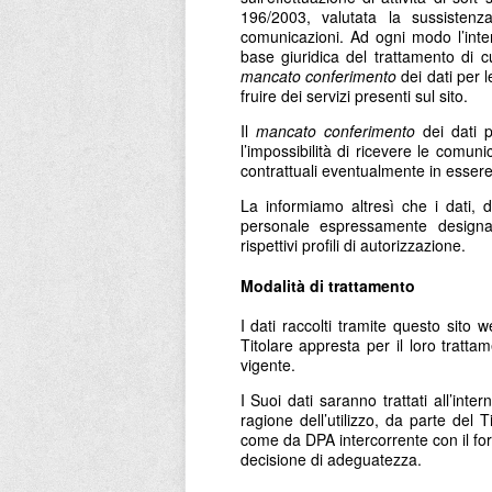
196/2003, valutata la sussistenza
comunicazioni. Ad ogni modo l’inter
base giuridica del trattamento di c
mancato conferimento
dei dati per l
fruire dei servizi presenti sul sito.
Il
mancato conferimento
dei dati p
l’impossibilità di ricevere le comuni
contrattuali eventualmente in essere t
La informiamo altresì che i dati, d
personale espressamente designa
rispettivi profili di autorizzazione.
Modalità di trattamento
I dati raccolti tramite questo sito 
Titolare appresta per il loro tratt
vigente.
I Suoi dati saranno trattati all’inter
ragione dell’utilizzo, da parte del Ti
come da DPA intercorrente con il for
decisione di adeguatezza.