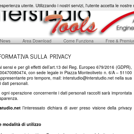
'esperienza utente. Utilizzando i nostri servizi, l'utente accetta le nostr
News
Area Download
Come Funziona
Free & Premi
FORMATIVA SULLA PRIVACY
i sensi e per gli effetti dell’art.13 del Reg. Europeo 679/2016 (GDPR),
a: 00470080474, con sede legale in Piazza Monteoliveto n. 6/A – 51100
rappresentante pro tempore, mail: interstudio@interstudio.net nella sua
i dati personali.
, ogni operazione concernente i dati personali raccolti sarà improntata
rasparenza.
rstudio.net
l’interessato dichiara di aver preso visione della privacy
 e modalità di utilizzo