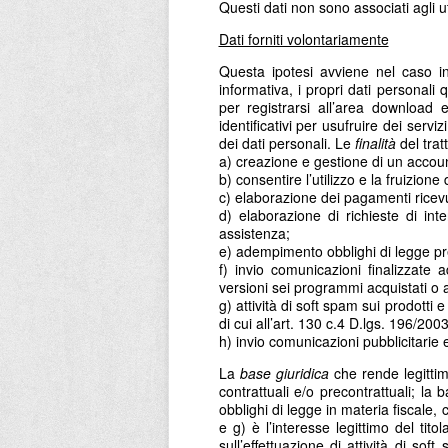
Questi dati non sono associati agli 
Dati forniti volontariamente
Questa ipotesi avviene nel caso in 
informativa, i propri dati personali
per registrarsi all’area download e
identificativi per usufruire dei servi
dei dati personali. Le
finalità
del trat
a) creazione e gestione di un accoun
b) consentire l’utilizzo e la fruizion
c) elaborazione dei pagamenti ricevu
d) elaborazione di richieste di inte
assistenza;
e) adempimento obblighi di legge prev
f) invio comunicazioni finalizzate a
versioni sei programmi acquistati o a 
g) attività di soft spam sui prodotti 
di cui all’art. 130 c.4 D.lgs. 196/200
h) invio comunicazioni pubblicitarie e
La
base giuridica
che rende legittimi
contrattuali e/o precontrattuali; la
obblighi di legge in materia fiscale, c
e g) è l’interesse legittimo del tito
sull’effettuazione di attività di so