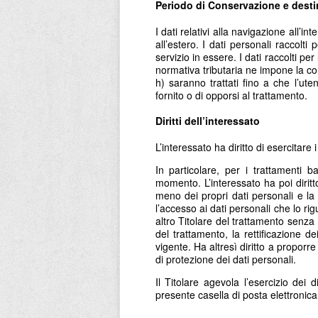
Periodo di Conservazione e desti
I dati relativi alla navigazione all’i
all’estero. I dati personali raccolti 
servizio in essere. I dati raccolti per
normativa tributaria ne impone la conse
h) saranno trattati fino a che l’ute
fornito o di opporsi al trattamento.
Diritti dell’interessato
L’interessato ha diritto di esercitare 
In particolare, per i trattamenti b
momento. L’interessato ha poi diritt
meno dei propri dati personali e la 
l’accesso ai dati personali che lo rig
altro Titolare del trattamento senza 
del trattamento, la rettificazione dei
vigente. Ha altresì diritto a proporr
di protezione dei dati personali.
Il Titolare agevola l’esercizio dei d
presente casella di posta elettronic