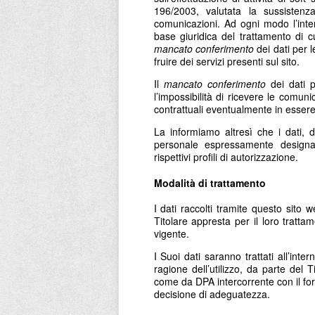
196/2003, valutata la sussistenza
comunicazioni. Ad ogni modo l’inter
base giuridica del trattamento di c
mancato conferimento
dei dati per l
fruire dei servizi presenti sul sito.
Il
mancato conferimento
dei dati p
l’impossibilità di ricevere le comuni
contrattuali eventualmente in essere t
La informiamo altresì che i dati, d
personale espressamente designa
rispettivi profili di autorizzazione.
Modalità di trattamento
I dati raccolti tramite questo sito 
Titolare appresta per il loro tratt
vigente.
I Suoi dati saranno trattati all’inter
ragione dell’utilizzo, da parte del Ti
come da DPA intercorrente con il for
decisione di adeguatezza.