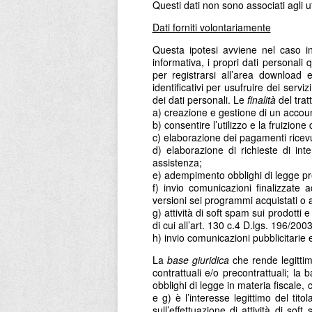
Questi dati non sono associati agli 
Dati forniti volontariamente
Questa ipotesi avviene nel caso in 
informativa, i propri dati personali
per registrarsi all’area download e
identificativi per usufruire dei servi
dei dati personali. Le
finalità
del trat
a) creazione e gestione di un accoun
b) consentire l’utilizzo e la fruizion
c) elaborazione dei pagamenti ricevu
d) elaborazione di richieste di inte
assistenza;
e) adempimento obblighi di legge prev
f) invio comunicazioni finalizzate a
versioni sei programmi acquistati o a 
g) attività di soft spam sui prodotti 
di cui all’art. 130 c.4 D.lgs. 196/200
h) invio comunicazioni pubblicitarie e
La
base giuridica
che rende legittimi
contrattuali e/o precontrattuali; la
obblighi di legge in materia fiscale, c
e g) è l’interesse legittimo del tito
sull’effettuazione di attività di so