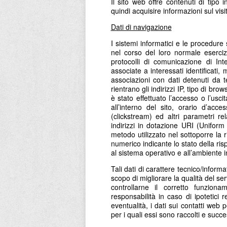
Il sito web offre contenuti di tipo 
quindi acquisire informazioni sul vis
Dati di navigazione
I sistemi informatici e le procedur
nel corso del loro normale esercizi
protocolli di comunicazione di In
associate a interessati identificati
associazioni con dati detenuti da te
rientrano gli indirizzi IP, tipo di br
è stato effettuato l’accesso o l’uscit
all’interno del sito, orario d’acc
(clickstream) ed altri parametri rel
indirizzi in dotazione URI (Uniform R
metodo utilizzato nel sottoporre la ri
numerico indicante lo stato della risp
al sistema operativo e all’ambiente i
Tali dati di carattere tecnico/inform
scopo di migliorare la qualità del se
controllarne il corretto funziona
responsabilità in caso di ipotetici 
eventualità, i dati sui contatti we
per i quali essi sono raccolti e succe