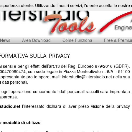
'esperienza utente. Utilizzando i nostri servizi, l'utente accetta le nostr
News
Area Download
Come Funziona
Free & Premi
FORMATIVA SULLA PRIVACY
i sensi e per gli effetti dell’art.13 del Reg. Europeo 679/2016 (GDPR),
a: 00470080474, con sede legale in Piazza Monteoliveto n. 6/A – 51100
rappresentante pro tempore, mail: interstudio@interstudio.net nella sua
i dati personali.
, ogni operazione concernente i dati personali raccolti sarà improntata
rasparenza.
rstudio.net
l’interessato dichiara di aver preso visione della privacy
 e modalità di utilizzo