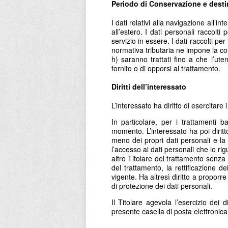
Periodo di Conservazione e desti
I dati relativi alla navigazione all’i
all’estero. I dati personali raccolti 
servizio in essere. I dati raccolti per
normativa tributaria ne impone la conse
h) saranno trattati fino a che l’ute
fornito o di opporsi al trattamento.
Diritti dell’interessato
L’interessato ha diritto di esercitare 
In particolare, per i trattamenti b
momento. L’interessato ha poi diritt
meno dei propri dati personali e la 
l’accesso ai dati personali che lo rig
altro Titolare del trattamento senza 
del trattamento, la rettificazione dei
vigente. Ha altresì diritto a proporr
di protezione dei dati personali.
Il Titolare agevola l’esercizio dei d
presente casella di posta elettronic