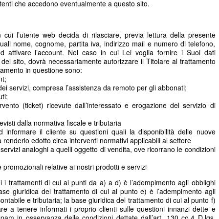
utenti che accedono eventualmente a questo sito.
cui l’utente web decida di rilasciare, previa lettura della presente
 quali nome, cognome, partita iva, indirizzo mail e numero di telefono,
d attivare l’account. Nel caso in cui Lei voglia fornire i Suoi dati
zi del sito, dovrà necessariamente autorizzare il Titolare al trattamento
tamento in questione sono:
t;
e dei servizi, compresa l’assistenza da remoto per gli abbonati;
ti;
rvento (ticket) ricevute dall’interessato e erogazione del servizio di
isti dalla normativa fiscale e tributaria
d informare il cliente su questioni quali la disponibilità delle nuove
renderlo edotto circa interventi normativi applicabili al settore
e servizi analoghi a quelli oggetto di vendita, ove ricorrano le condizioni
3
 promozionali relative ai nostri prodotti e servizi
 i trattamenti di cui ai punti da a) a d) è l’adempimento agli obblighi
 base giuridica del trattamento di cui al punto e) è l’adempimento agli
ontabile e tributaria; la base giuridica del trattamento di cui al punto f)
lare a tenere informati i proprio clienti sulle questioni innanzi dette e
ft spam in osservanza delle condizioni dettate dall’art. 130 co.4 D.lgs.