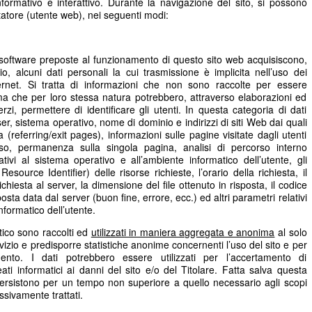
informativo e interattivo. Durante la navigazione del sito, si possono
itatore (utente web), nei seguenti modi:
e software preposte al funzionamento di questo sito web acquisiscono,
o, alcuni dati personali la cui trasmissione è implicita nell’uso dei
ternet. Si tratta di informazioni che non sono raccolte per essere
, ma che per loro stessa natura potrebbero, attraverso elaborazioni ed
rzi, permettere di identificare gli utenti. In questa categoria di dati
owser, sistema operativo, nome di dominio e indirizzi di siti Web dai quali
a (referring/exit pages), informazioni sulle pagine visitate dagli utenti
esso, permanenza sulla singola pagina, analisi di percorso interno
ativi al sistema operativo e all’ambiente informatico dell’utente, gli
esource Identifier) delle risorse richieste, l’orario della richiesta, il
chiesta al server, la dimensione del file ottenuto in risposta, il codice
osta data dal server (buon fine, errore, ecc.) ed altri parametri relativi
nformatico dell’utente.
atico sono raccolti ed
utilizzati in maniera aggregata e anonima
al solo
rvizio e predisporre statistiche anonime concernenti l’uso del sito e per
mento. I dati potrebbero essere utilizzati per l’accertamento di
reati informatici ai danni del sito e/o del Titolare. Fatta salva questa
b persistono per un tempo non superiore a quello necessario agli scopi
ssivamente trattati.