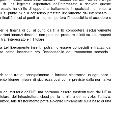
 di una legittima aspettativa dell’interessato a ricevere queste
essato ha diritto di opporsi al trattamento in qualsiasi momento; la
ui al punto h) è il consenso prestato liberamente dall’interessato. Il
e finalità di cui ai punti a) – e) comporterà l’impossibilità di accedere e
er le finalità di cui ai punti da f) a h) comporterà esclusivamente
cazioni innanzi descritte non potendo produrre effetti su altri rapporti
ra l’interessato e il Titolare.
a Lei liberamente inseriti, potranno essere conosciuti e trattati dal
to come Incaricato e/o Responsabile del trattamento secondo i
web sono trattati principalmente in formato elettronico, in ogni caso il
amento idonee misure di sicurezza così come previste dalla normativa
no del territorio dell’UE, ma potranno essere trasferiti fuori dall’UE in
tolare, dell’infrastruttura cloud per la fornitura del servizio. Tuttavia,
nitore, tale trasferimento potrà avvenire unicamente sulla base di una