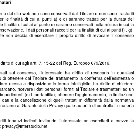
natari
nterno del sito web non sono conservati dal Titolare e non sono trasferiti
per le finalità di cui ai punti a) e d) saranno trattati per la durata del
 le finalità di cui ai al punto e) saranno conservati nella misura in cui la
rvazione. I dati personali raccolti per la finalità di cui ai punti f) , g),
nte non decida di esercitare il proprio diritto di revocare il consenso
i diritti di cui agli artt. 7, 15-22 del Reg. Europeo 679/2016.
asati sul consenso, l’interessato ha diritto di revocarlo in qualsiasi
o di ottenere dal Titolare del trattamento la conferma dell’esistenza o
loro messa a disposizione in forma intelligibile; ha diritto di chiedere
uardano, ricevere i dati personali forniti al Titolare e trasmetterli ad un
impedimenti (c.d. portabilità); ottenere l’aggiornamento, la limitazione
 dati e la cancellazione di quelli trattati in difformità dalla normativa
e reclamo al Garante della Privacy quale autorità di controllo in materia
iritti innanzi indicati invitando l’interessato ad esercitarli a mezzo la
a: privacy@interstudio.net