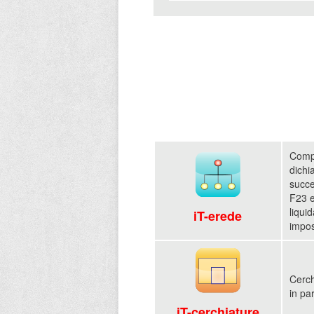
Comp
dichi
succe
F23 e
liqui
iT-erede
impos
Cerch
in pa
iT-cerchiature