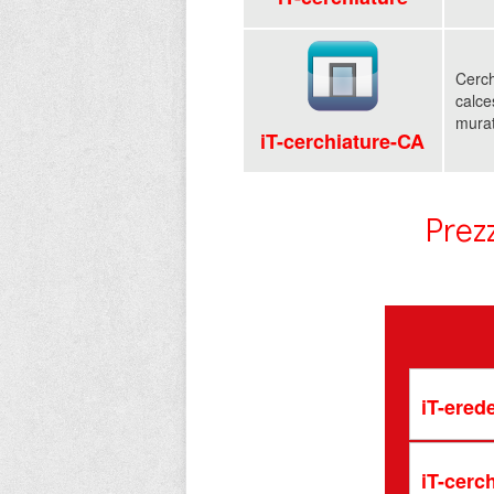
Cerch
calce
mura
iT-cerchiature-CA
Prez
iT-ered
iT-cerc