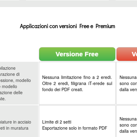
Applicazioni con versioni Free e Premium
Versione Free
V
ilazione
arazione di
Nessuna limitazione fino a 2 eredi.
Nessuna 
ssione, modello
Oltre 2 eredi, filigrana iT-erede sul
sono con
 modello
fondo dei PDF creati.
dalla ver
dazione delle
te.
Nessuna 
iature in acciaio
Limite di 2 setti
sono con
reti in muratura
Esportazione solo in formato PDF
dalla ver