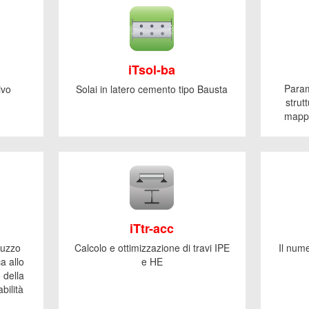
iTsol-ba
Parame
ivo
Solai in latero cemento tipo Bausta
strut
mappa
iTtr-acc
truzzo
Calcolo e ottimizzazione di travi IPE
Il nume
ca allo
e HE
 della
bilità