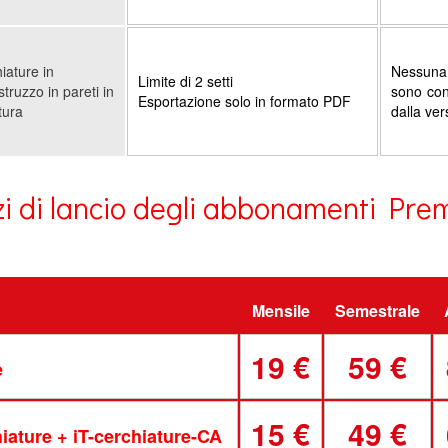
iature in
Nessuna 
Limite di 2 setti
struzzo in pareti in
sono con
Esportazione solo in formato PDF
tura
dalla ver
zi di lancio degli abbonamenti Pr
Mensile
Semestrale
19 €
59 €
e
15 €
49 €
hiature + iT-cerchiature-CA