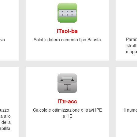
iTsol-ba
Parame
ivo
Solai in latero cemento tipo Bausta
strut
mappa
iTtr-acc
truzzo
Calcolo e ottimizzazione di travi IPE
Il nume
ca allo
e HE
 della
bilità