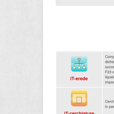
Comp
dichi
succe
F23 e
liqui
iT-erede
impos
Cerch
in pa
iT-cerchiature