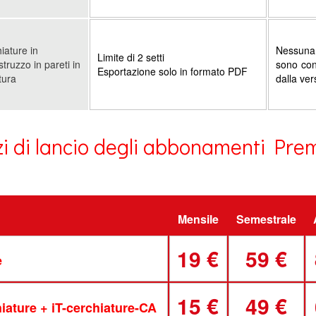
iature in
Nessuna 
Limite di 2 setti
struzzo in pareti in
sono con
Esportazione solo in formato PDF
tura
dalla ver
zi di lancio degli abbonamenti Pr
Mensile
Semestrale
19 €
59 €
e
15 €
49 €
hiature + iT-cerchiature-CA