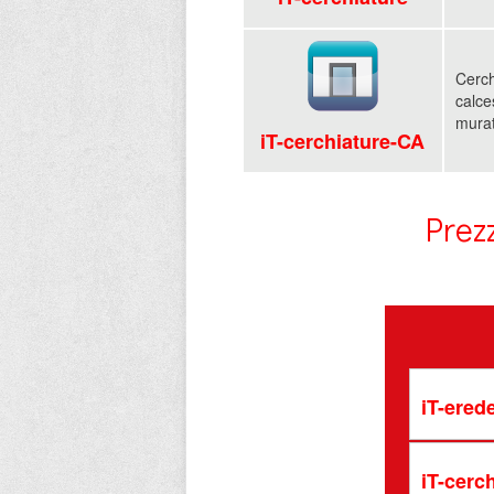
Cerch
calce
mura
iT-cerchiature-CA
Prez
iT-ered
iT-cerc