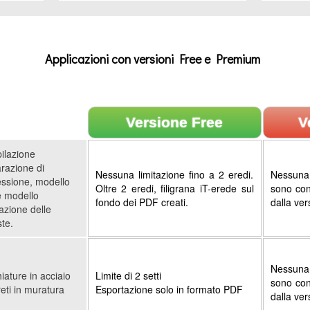
Applicazioni con versioni Free e Premium
Versione Free
V
ilazione
arazione di
Nessuna limitazione fino a 2 eredi.
Nessuna 
ssione, modello
Oltre 2 eredi, filigrana iT-erede sul
sono con
 modello
fondo dei PDF creati.
dalla ver
dazione delle
te.
Nessuna 
iature in acciaio
Limite di 2 setti
sono con
reti in muratura
Esportazione solo in formato PDF
dalla ver