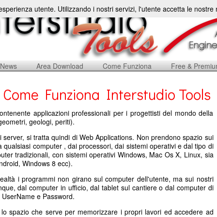
'esperienza utente. Utilizzando i nostri servizi, l'utente accetta le nostr
News
Area Download
Come Funziona
Free & Premi
Come Funziona Interstudio Tools
ontenente applicazioni professionali per i progettisti del mondo della
geometri, geologi, periti).
i server, si tratta quindi di Web Applications. Non prendono spazio sui
qualsiasi computer , dai processori, dai sistemi operativi e dal tipo di
uter tradizionali, con sistemi operativi Windows, Mac Os X, Linux, sia
 Android, Windows 8 ecc).
realtà i programmi non girano sul computer dell'utente, ma sui nostri
nque, dal computer in ufficio, dal tablet sul cantiere o dal computer di
io UserName e Password.
o lo spazio che serve per memorizzare i propri lavori ed accedere ad