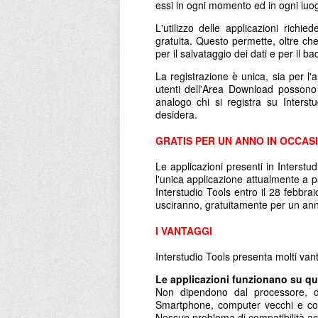
essi in ogni momento ed in ogni luo
L'utilizzo delle applicazioni richi
gratuita. Questo permette, oltre che
per il salvataggio dei dati e per il b
La registrazione è unica, sia per l'a
utenti dell'Area Download possono
analogo chi si registra su Inters
desidera.
GRATIS PER UN ANNO IN OCCASI
Le applicazioni presenti in Interstu
l'unica applicazione attualmente a p
Interstudio Tools entro il 28 febbra
usciranno, gratuitamente per un an
I VANTAGGI
Interstudio Tools presenta molti vant
Le applicazioni funzionano su qua
Non dipendono dal processore, da
Smartphone, computer vecchi e comp
Nessun problema di compatibilità a