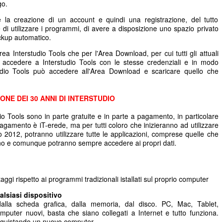
go.
ede la creazione di un account e quindi una registrazione, del tutto
 di utilizzare i programmi, di avere a disposizione uno spazio privato
ackup automatico.
rea Interstudio Tools che per l'Area Download, per cui tutti gli attuali
 accedere a Interstudio Tools con le stesse credenziali e in modo
tudio Tools può accedere all'Area Download e scaricare quello che
ONE DEI 30 ANNI DI INTERSTUDIO
dio Tools sono in parte gratuite e in parte a pagamento, in particolare
agamento è iT-erede, ma per tutti coloro che inizieranno ad utilizzare
io 2012, potranno utilizzare tutte le applicazioni, comprese quelle che
no e comunque potranno sempre accedere ai propri dati.
aggi rispetto ai programmi tradizionali istallati sul proprio computer
lsiasi dispositivo
lla scheda grafica, dalla memoria, dal disco. PC, Mac, Tablet,
uter nuovi, basta che siano collegati a Internet e tutto funziona.
cquistando un nuovo computer.