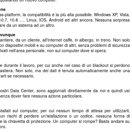
ene
-platform, la compatibilità è la più alta possibile. Windows XP, Vista,
10.7, 10.8 …, Linux, IOS, Android ed altri ancora. Nessuna sorpresa
sare da un sistema ad un altro.
 ovunque
ntiere, da un cliente, all'Internet caffè, in albergo, in treno. Non solo
n dispositivi mobili e su computer di altri, senza problemi di sicurezza
lvati nell'area personale, non sul computer dove si opera.
one durante il lavoro, per cui anche nel caso di un blackout si perdono
lla tastiera. Non solo, ma dei dati è tenuta automaticamente anche una
arli se necessario.
ostri Data Center, sono aggiornati direttamente da noi e quindi usi
senza dover fare nessuna azione particolare.
llati sul computer, per cui nessun tempo di attesa per utilizzarli,
sun rischi di perdere un'istallazione o un codice, nessuna forma di
re la chiavetta di protezione. Un computer si rompe? Basta andare su
oro.