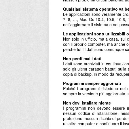
Qualsiasi sistema operativo va b
Le applicazioni sono veramente cross
7, 8, …, Mac Os 10.4, 10.5, 10.6, 
nell'aggiornare il sistema o nel pas
Le applicazioni sono utilizzabili
Non solo in ufficio, ma a casa, sul ca
con il proprio computer, ma anche co
perché tutti i dati sono comunque sa
Non perdi mai i dati
I dati sono archiviati in continuazi
solo gli ultimi caratteri battuti su
copia di backup, in modo da recuper
Programmi sempre aggiornati
Poiché i programmi risiedono nei n
sempre la versione più aggiornata, 
Non devi istallare niente
I programmi non devono essere ista
nessun codice di istallazione, nes
protezione, nessun rischio di perde
un'altro computer e continuare il lav