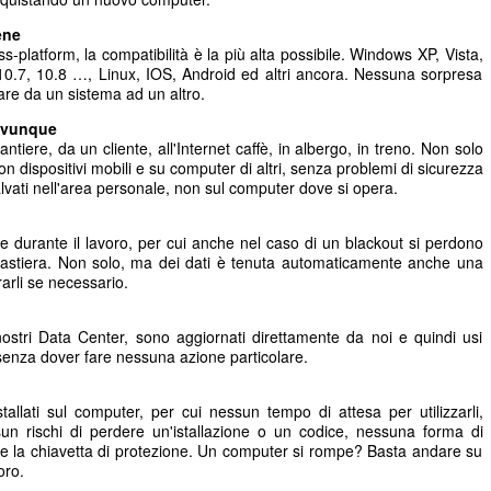
ene
-platform, la compatibilità è la più alta possibile. Windows XP, Vista,
10.7, 10.8 …, Linux, IOS, Android ed altri ancora. Nessuna sorpresa
sare da un sistema ad un altro.
 ovunque
ntiere, da un cliente, all'Internet caffè, in albergo, in treno. Non solo
n dispositivi mobili e su computer di altri, senza problemi di sicurezza
lvati nell'area personale, non sul computer dove si opera.
one durante il lavoro, per cui anche nel caso di un blackout si perdono
lla tastiera. Non solo, ma dei dati è tenuta automaticamente anche una
arli se necessario.
ostri Data Center, sono aggiornati direttamente da noi e quindi usi
senza dover fare nessuna azione particolare.
llati sul computer, per cui nessun tempo di attesa per utilizzarli,
sun rischi di perdere un'istallazione o un codice, nessuna forma di
re la chiavetta di protezione. Un computer si rompe? Basta andare su
oro.