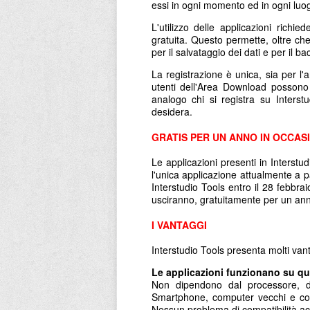
essi in ogni momento ed in ogni luo
L'utilizzo delle applicazioni richi
gratuita. Questo permette, oltre che
per il salvataggio dei dati e per il b
La registrazione è unica, sia per l'a
utenti dell'Area Download possono
analogo chi si registra su Inters
desidera.
GRATIS PER UN ANNO IN OCCASI
Le applicazioni presenti in Interstu
l'unica applicazione attualmente a p
Interstudio Tools entro il 28 febbra
usciranno, gratuitamente per un an
I VANTAGGI
Interstudio Tools presenta molti vant
Le applicazioni funzionano su qua
Non dipendono dal processore, da
Smartphone, computer vecchi e comp
Nessun problema di compatibilità a