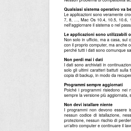
Qualsiasi sistema operativo va b
Le applicazioni sono veramente cross
7, 8, …, Mac Os 10.4, 10.5, 10.6, 
nell'aggiornare il sistema o nel pas
Le applicazioni sono utilizzabili
Non solo in ufficio, ma a casa, sul ca
con il proprio computer, ma anche co
perché tutti i dati sono comunque sa
Non perdi mai i dati
I dati sono archiviati in continuazi
solo gli ultimi caratteri battuti su
copia di backup, in modo da recuper
Programmi sempre aggiornati
Poiché i programmi risiedono nei n
sempre la versione più aggiornata, 
Non devi istallare niente
I programmi non devono essere ista
nessun codice di istallazione, nes
protezione, nessun rischio di perde
un'altro computer e continuare il lav