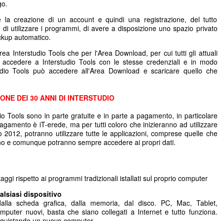
go.
ede la creazione di un account e quindi una registrazione, del tutto
 di utilizzare i programmi, di avere a disposizione uno spazio privato
ackup automatico.
rea Interstudio Tools che per l'Area Download, per cui tutti gli attuali
 accedere a Interstudio Tools con le stesse credenziali e in modo
tudio Tools può accedere all'Area Download e scaricare quello che
ONE DEI 30 ANNI DI INTERSTUDIO
dio Tools sono in parte gratuite e in parte a pagamento, in particolare
agamento è iT-erede, ma per tutti coloro che inizieranno ad utilizzare
io 2012, potranno utilizzare tutte le applicazioni, comprese quelle che
no e comunque potranno sempre accedere ai propri dati.
aggi rispetto ai programmi tradizionali istallati sul proprio computer
lsiasi dispositivo
lla scheda grafica, dalla memoria, dal disco. PC, Mac, Tablet,
uter nuovi, basta che siano collegati a Internet e tutto funziona.
cquistando un nuovo computer.