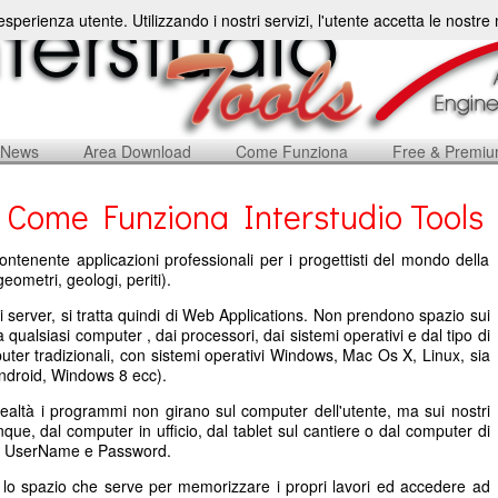
'esperienza utente. Utilizzando i nostri servizi, l'utente accetta le nostr
News
Area Download
Come Funziona
Free & Premi
Come Funziona Interstudio Tools
ontenente applicazioni professionali per i progettisti del mondo della
geometri, geologi, periti).
i server, si tratta quindi di Web Applications. Non prendono spazio sui
qualsiasi computer , dai processori, dai sistemi operativi e dal tipo di
uter tradizionali, con sistemi operativi Windows, Mac Os X, Linux, sia
 Android, Windows 8 ecc).
realtà i programmi non girano sul computer dell'utente, ma sui nostri
nque, dal computer in ufficio, dal tablet sul cantiere o dal computer di
io UserName e Password.
o lo spazio che serve per memorizzare i propri lavori ed accedere ad