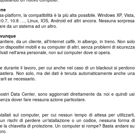
ene
-platform, la compatibilità è la più alta possibile. Windows XP, Vista,
10.7, 10.8 …, Linux, IOS, Android ed altri ancora. Nessuna sorpresa
sare da un sistema ad un altro.
 ovunque
ntiere, da un cliente, all'Internet caffè, in albergo, in treno. Non solo
n dispositivi mobili e su computer di altri, senza problemi di sicurezza
lvati nell'area personale, non sul computer dove si opera.
one durante il lavoro, per cui anche nel caso di un blackout si perdono
lla tastiera. Non solo, ma dei dati è tenuta automaticamente anche una
arli se necessario.
ostri Data Center, sono aggiornati direttamente da noi e quindi usi
senza dover fare nessuna azione particolare.
llati sul computer, per cui nessun tempo di attesa per utilizzarli,
sun rischi di perdere un'istallazione o un codice, nessuna forma di
re la chiavetta di protezione. Un computer si rompe? Basta andare su
oro.