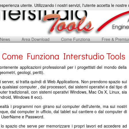
'esperienza utente. Utilizzando i nostri servizi, l'utente accetta le nostr
News
Area Download
Come Funziona
Free & Premi
Come Funziona Interstudio Tools
ontenente applicazioni professionali per i progettisti del mondo della
geometri, geologi, periti).
i server, si tratta quindi di Web Applications. Non prendono spazio sui
qualsiasi computer , dai processori, dai sistemi operativi e dal tipo di
uter tradizionali, con sistemi operativi Windows, Mac Os X, Linux, sia
 Android, Windows 8 ecc).
realtà i programmi non girano sul computer dell'utente, ma sui nostri
nque, dal computer in ufficio, dal tablet sul cantiere o dal computer di
io UserName e Password.
o lo spazio che serve per memorizzare i propri lavori ed accedere ad