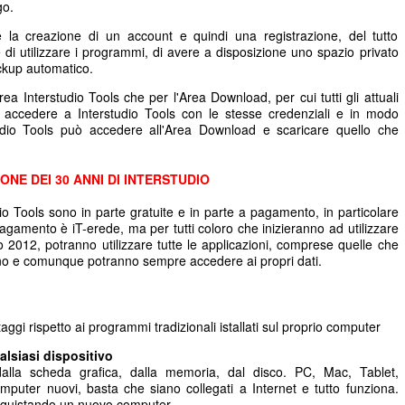
go.
ede la creazione di un account e quindi una registrazione, del tutto
 di utilizzare i programmi, di avere a disposizione uno spazio privato
ackup automatico.
rea Interstudio Tools che per l'Area Download, per cui tutti gli attuali
 accedere a Interstudio Tools con le stesse credenziali e in modo
tudio Tools può accedere all'Area Download e scaricare quello che
ONE DEI 30 ANNI DI INTERSTUDIO
dio Tools sono in parte gratuite e in parte a pagamento, in particolare
agamento è iT-erede, ma per tutti coloro che inizieranno ad utilizzare
io 2012, potranno utilizzare tutte le applicazioni, comprese quelle che
no e comunque potranno sempre accedere ai propri dati.
aggi rispetto ai programmi tradizionali istallati sul proprio computer
lsiasi dispositivo
lla scheda grafica, dalla memoria, dal disco. PC, Mac, Tablet,
uter nuovi, basta che siano collegati a Internet e tutto funziona.
cquistando un nuovo computer.