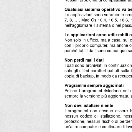
Qualsiasi sistema operativo va b
Le applicazioni sono veramente cross
7, 8, …, Mac Os 10.4, 10.5, 10.6, 
nell'aggiornare il sistema o nel pas
Le applicazioni sono utilizzabili
Non solo in ufficio, ma a casa, sul ca
con il proprio computer, ma anche co
perché tutti i dati sono comunque sa
Non perdi mai i dati
I dati sono archiviati in continuazi
solo gli ultimi caratteri battuti su
copia di backup, in modo da recuper
Programmi sempre aggiornati
Poiché i programmi risiedono nei n
sempre la versione più aggiornata, 
Non devi istallare niente
I programmi non devono essere ista
nessun codice di istallazione, nes
protezione, nessun rischio di perde
un'altro computer e continuare il lav