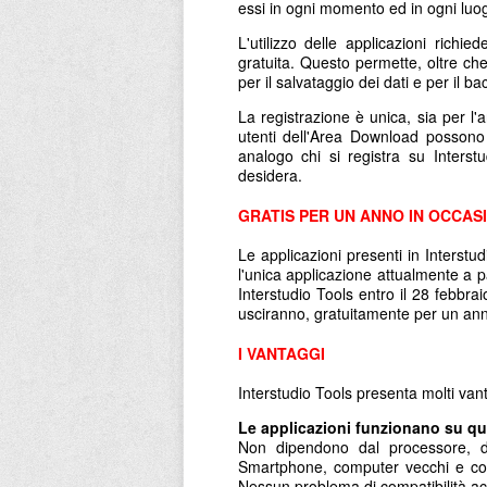
essi in ogni momento ed in ogni luo
L'utilizzo delle applicazioni richi
gratuita. Questo permette, oltre che
per il salvataggio dei dati e per il b
La registrazione è unica, sia per l'a
utenti dell'Area Download possono
analogo chi si registra su Inters
desidera.
GRATIS PER UN ANNO IN OCCASI
Le applicazioni presenti in Interstu
l'unica applicazione attualmente a p
Interstudio Tools entro il 28 febbra
usciranno, gratuitamente per un an
I VANTAGGI
Interstudio Tools presenta molti vant
Le applicazioni funzionano su qua
Non dipendono dal processore, da
Smartphone, computer vecchi e comp
Nessun problema di compatibilità a