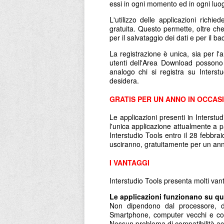
essi in ogni momento ed in ogni luo
L'utilizzo delle applicazioni richi
gratuita. Questo permette, oltre che
per il salvataggio dei dati e per il b
La registrazione è unica, sia per l'a
utenti dell'Area Download possono
analogo chi si registra su Inters
desidera.
GRATIS PER UN ANNO IN OCCASI
Le applicazioni presenti in Interstu
l'unica applicazione attualmente a p
Interstudio Tools entro il 28 febbra
usciranno, gratuitamente per un an
I VANTAGGI
Interstudio Tools presenta molti vant
Le applicazioni funzionano su qua
Non dipendono dal processore, da
Smartphone, computer vecchi e comp
Nessun problema di compatibilità a