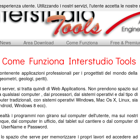
'esperienza utente. Utilizzando i nostri servizi, l'utente accetta le nostr
News
Area Download
Come Funziona
Free & Premi
Come Funziona Interstudio Tools
ontenente applicazioni professionali per i progettisti del mondo della
geometri, geologi, periti).
i server, si tratta quindi di Web Applications. Non prendono spazio sui
qualsiasi computer , dai processori, dai sistemi operativi e dal tipo di
uter tradizionali, con sistemi operativi Windows, Mac Os X, Linux, sia
 Android, Windows 8 ecc).
realtà i programmi non girano sul computer dell'utente, ma sui nostri
nque, dal computer in ufficio, dal tablet sul cantiere o dal computer di
io UserName e Password.
o lo spazio che serve per memorizzare i propri lavori ed accedere ad