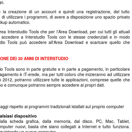
go.
ede la creazione di un account e quindi una registrazione, del tutto
 di utilizzare i programmi, di avere a disposizione uno spazio privato
ackup automatico.
rea Interstudio Tools che per l'Area Download, per cui tutti gli attuali
 accedere a Interstudio Tools con le stesse credenziali e in modo
tudio Tools può accedere all'Area Download e scaricare quello che
ONE DEI 30 ANNI DI INTERSTUDIO
dio Tools sono in parte gratuite e in parte a pagamento, in particolare
agamento è iT-erede, ma per tutti coloro che inizieranno ad utilizzare
io 2012, potranno utilizzare tutte le applicazioni, comprese quelle che
no e comunque potranno sempre accedere ai propri dati.
aggi rispetto ai programmi tradizionali istallati sul proprio computer
lsiasi dispositivo
lla scheda grafica, dalla memoria, dal disco. PC, Mac, Tablet,
uter nuovi, basta che siano collegati a Internet e tutto funziona.
cquistando un nuovo computer.