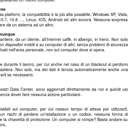
ene
-platform, la compatibilità è la più alta possibile. Windows XP, Vista,
10.7, 10.8 …, Linux, IOS, Android ed altri ancora. Nessuna sorpresa
sare da un sistema ad un altro.
 ovunque
ntiere, da un cliente, all'Internet caffè, in albergo, in treno. Non solo
n dispositivi mobili e su computer di altri, senza problemi di sicurezza
lvati nell'area personale, non sul computer dove si opera.
one durante il lavoro, per cui anche nel caso di un blackout si perdono
lla tastiera. Non solo, ma dei dati è tenuta automaticamente anche una
arli se necessario.
ostri Data Center, sono aggiornati direttamente da noi e quindi usi
senza dover fare nessuna azione particolare.
llati sul computer, per cui nessun tempo di attesa per utilizzarli,
sun rischi di perdere un'istallazione o un codice, nessuna forma di
re la chiavetta di protezione. Un computer si rompe? Basta andare su
oro.