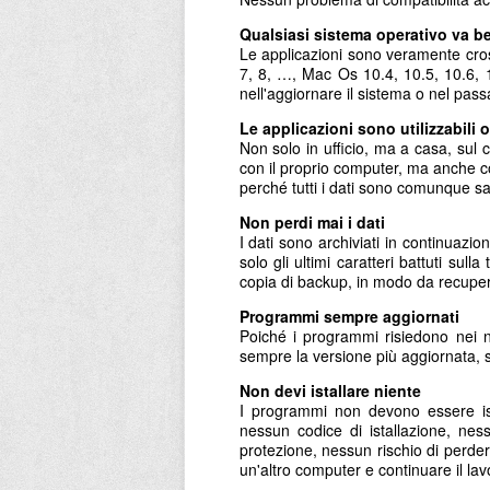
Qualsiasi sistema operativo va b
Le applicazioni sono veramente cross
7, 8, …, Mac Os 10.4, 10.5, 10.6, 
nell'aggiornare il sistema o nel pas
Le applicazioni sono utilizzabili
Non solo in ufficio, ma a casa, sul ca
con il proprio computer, ma anche co
perché tutti i dati sono comunque sa
Non perdi mai i dati
I dati sono archiviati in continuazi
solo gli ultimi caratteri battuti su
copia di backup, in modo da recuper
Programmi sempre aggiornati
Poiché i programmi risiedono nei n
sempre la versione più aggiornata, 
Non devi istallare niente
I programmi non devono essere ista
nessun codice di istallazione, nes
protezione, nessun rischio di perde
un'altro computer e continuare il lav