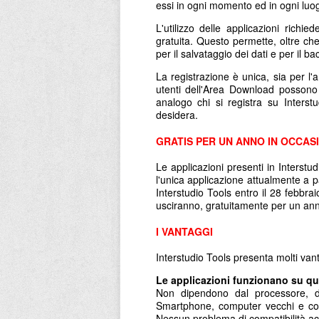
essi in ogni momento ed in ogni luo
L'utilizzo delle applicazioni richi
gratuita. Questo permette, oltre che
per il salvataggio dei dati e per il b
La registrazione è unica, sia per l'a
utenti dell'Area Download possono
analogo chi si registra su Inters
desidera.
GRATIS PER UN ANNO IN OCCASI
Le applicazioni presenti in Interstu
l'unica applicazione attualmente a p
Interstudio Tools entro il 28 febbra
usciranno, gratuitamente per un an
I VANTAGGI
Interstudio Tools presenta molti vant
Le applicazioni funzionano su qua
Non dipendono dal processore, da
Smartphone, computer vecchi e comp
Nessun problema di compatibilità a