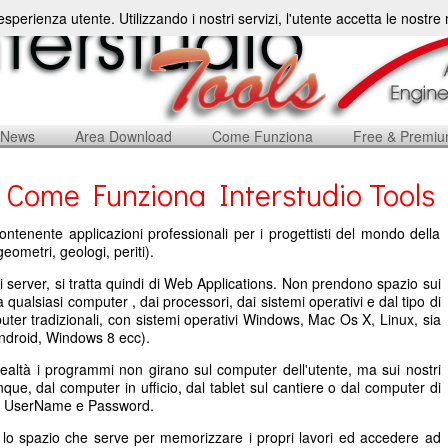
'esperienza utente. Utilizzando i nostri servizi, l'utente accetta le nostr
News
Area Download
Come Funziona
Free & Premi
Come Funziona Interstudio Tools
ontenente applicazioni professionali per i progettisti del mondo della
geometri, geologi, periti).
i server, si tratta quindi di Web Applications. Non prendono spazio sui
qualsiasi computer , dai processori, dai sistemi operativi e dal tipo di
uter tradizionali, con sistemi operativi Windows, Mac Os X, Linux, sia
 Android, Windows 8 ecc).
realtà i programmi non girano sul computer dell'utente, ma sui nostri
nque, dal computer in ufficio, dal tablet sul cantiere o dal computer di
io UserName e Password.
o lo spazio che serve per memorizzare i propri lavori ed accedere ad