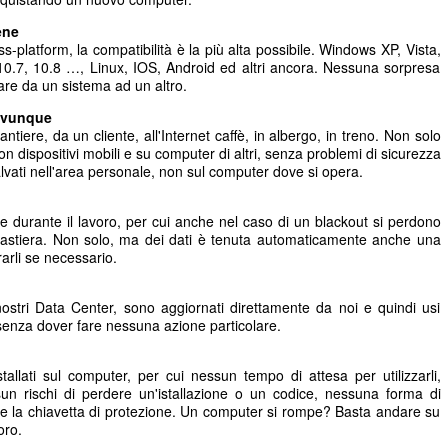
ene
-platform, la compatibilità è la più alta possibile. Windows XP, Vista,
10.7, 10.8 …, Linux, IOS, Android ed altri ancora. Nessuna sorpresa
sare da un sistema ad un altro.
 ovunque
ntiere, da un cliente, all'Internet caffè, in albergo, in treno. Non solo
n dispositivi mobili e su computer di altri, senza problemi di sicurezza
lvati nell'area personale, non sul computer dove si opera.
one durante il lavoro, per cui anche nel caso di un blackout si perdono
lla tastiera. Non solo, ma dei dati è tenuta automaticamente anche una
arli se necessario.
ostri Data Center, sono aggiornati direttamente da noi e quindi usi
senza dover fare nessuna azione particolare.
llati sul computer, per cui nessun tempo di attesa per utilizzarli,
sun rischi di perdere un'istallazione o un codice, nessuna forma di
re la chiavetta di protezione. Un computer si rompe? Basta andare su
oro.