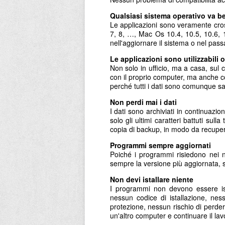
Qualsiasi sistema operativo va b
Le applicazioni sono veramente cross
7, 8, …, Mac Os 10.4, 10.5, 10.6, 
nell'aggiornare il sistema o nel pas
Le applicazioni sono utilizzabili
Non solo in ufficio, ma a casa, sul ca
con il proprio computer, ma anche co
perché tutti i dati sono comunque sa
Non perdi mai i dati
I dati sono archiviati in continuazi
solo gli ultimi caratteri battuti su
copia di backup, in modo da recuper
Programmi sempre aggiornati
Poiché i programmi risiedono nei n
sempre la versione più aggiornata, 
Non devi istallare niente
I programmi non devono essere ista
nessun codice di istallazione, nes
protezione, nessun rischio di perde
un'altro computer e continuare il lav