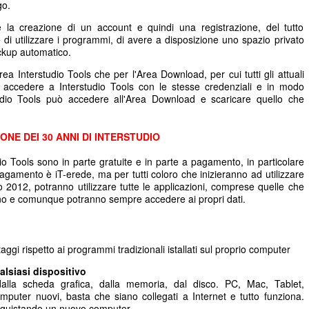
go.
ede la creazione di un account e quindi una registrazione, del tutto
 di utilizzare i programmi, di avere a disposizione uno spazio privato
ackup automatico.
rea Interstudio Tools che per l'Area Download, per cui tutti gli attuali
 accedere a Interstudio Tools con le stesse credenziali e in modo
tudio Tools può accedere all'Area Download e scaricare quello che
ONE DEI 30 ANNI DI INTERSTUDIO
dio Tools sono in parte gratuite e in parte a pagamento, in particolare
agamento è iT-erede, ma per tutti coloro che inizieranno ad utilizzare
io 2012, potranno utilizzare tutte le applicazioni, comprese quelle che
no e comunque potranno sempre accedere ai propri dati.
aggi rispetto ai programmi tradizionali istallati sul proprio computer
lsiasi dispositivo
lla scheda grafica, dalla memoria, dal disco. PC, Mac, Tablet,
uter nuovi, basta che siano collegati a Internet e tutto funziona.
cquistando un nuovo computer.