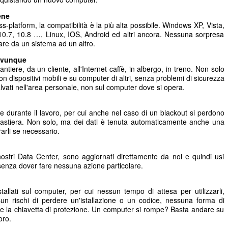
ene
-platform, la compatibilità è la più alta possibile. Windows XP, Vista,
10.7, 10.8 …, Linux, IOS, Android ed altri ancora. Nessuna sorpresa
sare da un sistema ad un altro.
 ovunque
ntiere, da un cliente, all'Internet caffè, in albergo, in treno. Non solo
n dispositivi mobili e su computer di altri, senza problemi di sicurezza
lvati nell'area personale, non sul computer dove si opera.
one durante il lavoro, per cui anche nel caso di un blackout si perdono
lla tastiera. Non solo, ma dei dati è tenuta automaticamente anche una
arli se necessario.
ostri Data Center, sono aggiornati direttamente da noi e quindi usi
senza dover fare nessuna azione particolare.
llati sul computer, per cui nessun tempo di attesa per utilizzarli,
sun rischi di perdere un'istallazione o un codice, nessuna forma di
re la chiavetta di protezione. Un computer si rompe? Basta andare su
oro.