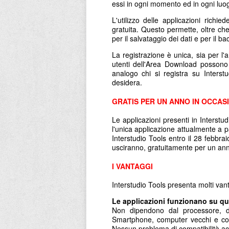
essi in ogni momento ed in ogni luo
L'utilizzo delle applicazioni richi
gratuita. Questo permette, oltre che
per il salvataggio dei dati e per il b
La registrazione è unica, sia per l'a
utenti dell'Area Download possono
analogo chi si registra su Inters
desidera.
GRATIS PER UN ANNO IN OCCASI
Le applicazioni presenti in Interstu
l'unica applicazione attualmente a p
Interstudio Tools entro il 28 febbra
usciranno, gratuitamente per un an
I VANTAGGI
Interstudio Tools presenta molti vant
Le applicazioni funzionano su qua
Non dipendono dal processore, da
Smartphone, computer vecchi e comp
Nessun problema di compatibilità a