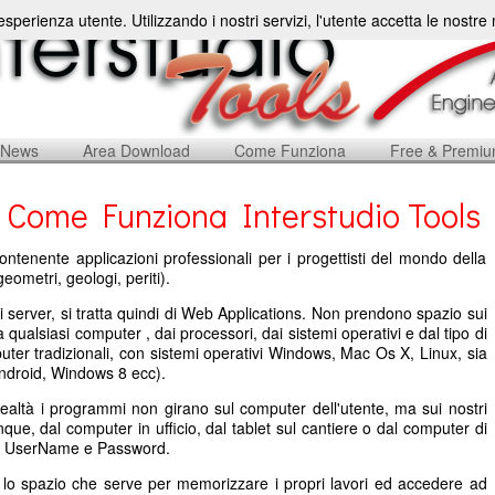
'esperienza utente. Utilizzando i nostri servizi, l'utente accetta le nostr
News
Area Download
Come Funziona
Free & Premi
Come Funziona Interstudio Tools
ontenente applicazioni professionali per i progettisti del mondo della
geometri, geologi, periti).
i server, si tratta quindi di Web Applications. Non prendono spazio sui
qualsiasi computer , dai processori, dai sistemi operativi e dal tipo di
uter tradizionali, con sistemi operativi Windows, Mac Os X, Linux, sia
 Android, Windows 8 ecc).
realtà i programmi non girano sul computer dell'utente, ma sui nostri
nque, dal computer in ufficio, dal tablet sul cantiere o dal computer di
io UserName e Password.
o lo spazio che serve per memorizzare i propri lavori ed accedere ad