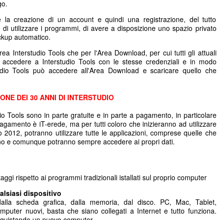
go.
ede la creazione di un account e quindi una registrazione, del tutto
 di utilizzare i programmi, di avere a disposizione uno spazio privato
ackup automatico.
rea Interstudio Tools che per l'Area Download, per cui tutti gli attuali
 accedere a Interstudio Tools con le stesse credenziali e in modo
tudio Tools può accedere all'Area Download e scaricare quello che
ONE DEI 30 ANNI DI INTERSTUDIO
dio Tools sono in parte gratuite e in parte a pagamento, in particolare
agamento è iT-erede, ma per tutti coloro che inizieranno ad utilizzare
io 2012, potranno utilizzare tutte le applicazioni, comprese quelle che
no e comunque potranno sempre accedere ai propri dati.
aggi rispetto ai programmi tradizionali istallati sul proprio computer
lsiasi dispositivo
lla scheda grafica, dalla memoria, dal disco. PC, Mac, Tablet,
uter nuovi, basta che siano collegati a Internet e tutto funziona.
cquistando un nuovo computer.